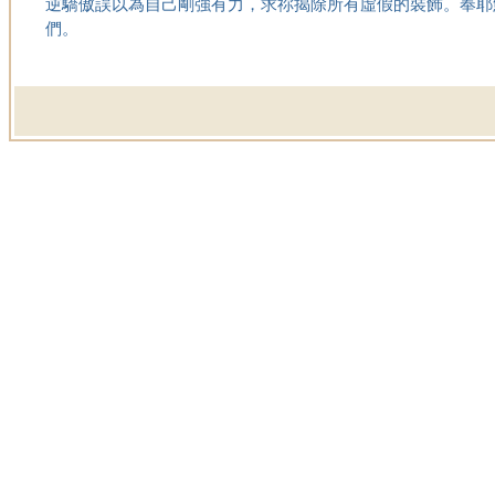
逆驕傲誤以為自己剛強有力，求祢揭除所有虛假的裝飾。奉耶
們。