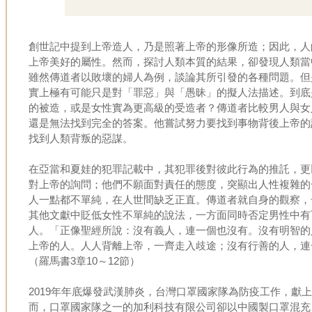
創世記中提到上帝造人，乃是照著上帝的形像所造；因此，人
上帝美好的屬性。然而，探討人類本質的結果，卻發現人類當
雖然傳道者以敗壞的婦人為例，談論其所引發的各種問題。但
實上極有可能只是對「罪惡」與「愚昧」的擬人法描述。到底
的被造，或是女性實為更高級的受造者？傳道者比較男人與女
還是無法找到完全的答案。他嘗試努力要找到事物背後上帝的
找到人類背叛的惡謀。
在亞當和夏娃的犯罪記載中，其犯罪後對彼此行為的推託，更
對上帝的詢問；他們不願面對責任的態度，突顯出人性複雜的
人一點都不單純，在人世間缺乏正直。傳道者就自身的觀察，
其他文獻中貶低女性不單純的說法，一方面同時否定男性中有
人。「正像聖經所說：沒有義人，連一個也沒有。沒有明智的
上帝的人。人人背離上帝，一齊走入歧途；沒有行善的人，連
（羅馬書3章10～12節）
2019年年底爆發武漢肺炎，台灣口罩國家隊為防疫工作，獻
而，口罩國家隊之一的加利科技有限公司卻以中國製口罩混充