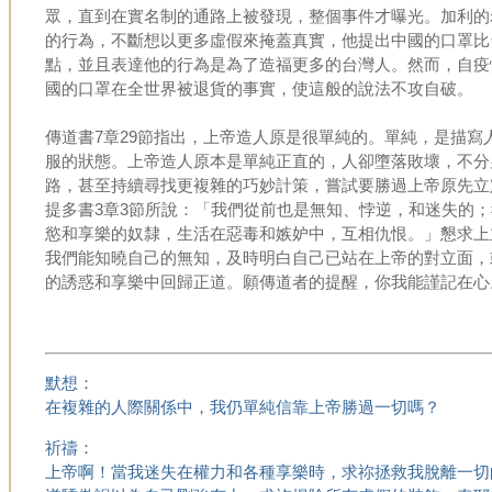
眾，直到在實名制的通路上被發現，整個事件才曝光。加利的
的行為，不斷想以更多虛假來掩蓋真實，他提出中國的口罩比
點，並且表達他的行為是為了造福更多的台灣人。然而，自疫
國的口罩在全世界被退貨的事實，使這般的說法不攻自破。
傳道書7章29節指出，上帝造人原是很單純的。單純，是描寫
服的狀態。上帝造人原本是單純正直的，人卻墮落敗壞，不分
路，甚至持續尋找更複雜的巧妙計策，嘗試要勝過上帝原先立
提多書3章3節所說：「我們從前也是無知、悖逆，和迷失的
慾和享樂的奴隸，生活在惡毒和嫉妒中，互相仇恨。」懇求上
我們能知曉自己的無知，及時明白自己已站在上帝的對立面，
的誘惑和享樂中回歸正道。願傳道者的提醒，你我能謹記在心
默想：
在複雜的人際關係中，我仍單純信靠上帝勝過一切嗎？
祈禱：
上帝啊！當我迷失在權力和各種享樂時，求祢拯救我脫離一切