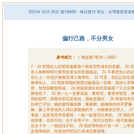
2021
年
02
月
05
日 發刊時間：每日發刊 單位：台灣基督長老
偏行己路，不分男女
參考經文：
《
傳道書7章19～29節
》
7：19 智慧給人的幫助遠勝過十個長官對城市的貢獻。 20 
有人能夠時時行善而從來沒有犯過錯誤。 21 不要把別人的
在心上；你也許會聽見僕人侮辱你。 22 可是，別忘記你也
侮辱別人。 23 我曾用我的智慧試驗過這一切事。我決心求
慧，智慧卻離我很遠。 24 誰能探測生命的意義呢？它太深
難領悟了。 25 我一心一意要知道，要研究，要尋求智慧，
我的疑問；我發現邪惡是無知，愚昧是瘋狂。 26 我發現有
比死亡可怕。她的愛情像陷阱，像羅網；她擁抱你的手臂像
鍊。蒙上帝喜悅的人得以逃脫她的手，但她要抓住罪人。 27
者說：這是我尋求答案時，一點一點發現出來的。 28 我想
他答案，但找不到。在千名男子中，我可以找到一個可敬佩
在女子中，一個也找不到。 29 我所學到的只有一件：上帝
是很單純的，但是他們把自己弄成這麼複雜。