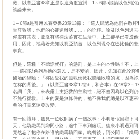
救。以賽亞書48章正是以這角度宣講，1～6節a談論以色列的過
談論未來。
1～6節a是引用以賽亞書29章13節：「這人民認為他們在敬
舌尊敬我，他們的心卻遠離我……」的詮釋。論及以色列過去
仰虛有其表，並沒有將律法落實在生活中。上主卻早已看透他
用，因此，祂藉著先知以賽亞預言，以色列現今在巴比倫的窘
事實。
但是，這種「不聽話就打」的懲罰，是上主的本性嗎？不，上
──選召以色列為祂的選民，是不變的。因此，先知在此詮釋
醫治的經驗：「祢因愛我的靈魂便救我脫離敗壞的坑，因為祢
在祢的背後。」（以賽亞書38章17節b，和合本）在48章3～
名詞「我」，來表露上主拯救的主動性，絕不會因為以色列仍
不施行拯救。上主的愛是無條件的，祂不像我們總是以互惠來
典的打賞來誘發改變。
有一回禮拜，聽見一位牧師講了一個故事：小明暑假回鄉下阿
天，他騎鐵馬到鄉間小路，途中下車到處玩。後來小明遇到阿
竟然忘了把停在路邊的鐵馬騎回家。晚餐後，阿公問：「鐵馬