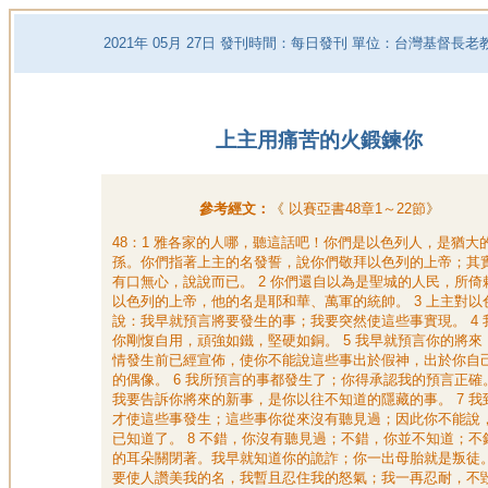
2021
年
05
月
27
日 發刊時間：每日發刊 單位：台灣基督長老
上主用痛苦的火鍛鍊你
參考經文：
《
以賽亞書48章1～22節
》
48：1 雅各家的人哪，聽這話吧！你們是以色列人，是猶大
孫。你們指著上主的名發誓，說你們敬拜以色列的上帝；其
有口無心，說說而已。 2 你們還自以為是聖城的人民，所倚
以色列的上帝，他的名是耶和華、萬軍的統帥。 3 上主對以
說：我早就預言將要發生的事；我要突然使這些事實現。 4 
你剛愎自用，頑強如鐵，堅硬如銅。 5 我早就預言你的將來
情發生前已經宣佈，使你不能說這些事出於假神，出於你自
的偶像。 6 我所預言的事都發生了；你得承認我的預言正確
我要告訴你將來的新事，是你以往不知道的隱藏的事。 7 我
才使這些事發生；這些事你從來沒有聽見過；因此你不能說
已知道了。 8 不錯，你沒有聽見過；不錯，你並不知道；不
的耳朵關閉著。我早就知道你的詭詐；你一出母胎就是叛徒。 
要使人讚美我的名，我暫且忍住我的怒氣；我一再忍耐，不