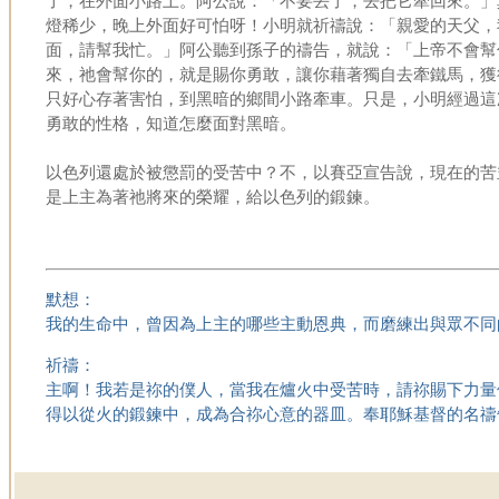
了，在外面小路上。阿公說：「不要丟了，去把它牽回來。」
燈稀少，晚上外面好可怕呀！小明就祈禱說：「親愛的天父，
面，請幫我忙。」阿公聽到孫子的禱告，就說：「上帝不會幫
來，祂會幫你的，就是賜你勇敢，讓你藉著獨自去牽鐵馬，獲
只好心存著害怕，到黑暗的鄉間小路牽車。只是，小明經過這
勇敢的性格，知道怎麼面對黑暗。
以色列還處於被懲罰的受苦中？不，以賽亞宣告說，現在的苦
是上主為著祂將來的榮耀，給以色列的鍛鍊。
默想：
我的生命中，曾因為上主的哪些主動恩典，而磨練出與眾不同
祈禱：
主啊！我若是祢的僕人，當我在爐火中受苦時，請祢賜下力量
得以從火的鍛鍊中，成為合祢心意的器皿。奉耶穌基督的名禱