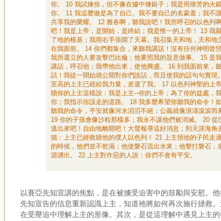
你。 10 我試煉你，但不像在爐中煉銀子；我是用痛苦的火
你。 11 我這麼做是為了自己。我不要自己的名蒙羞；我不
共享我的榮耀。 12 雅各啊，聽我說吧！我所呼召的以色列
吧！我是上帝，是開始，是終結；我是惟一的上帝！ 13 我
了地的根基；我用右手張開了天幕。我召集天和地，天和地
在我面前。 14 你們都集合，來聽我講話！沒有任何神明曾
我所選立的人要攻擊巴比倫；他要照我的旨意做事。 15 是
講話，呼召他；我帶他出來，使他興盛。 16 到我面前來，
話！我從一開始就公開對你們說話，而且使我的話句句實現
至高的上主已經給我力量，差遣了我。 17 以色列神聖的上
贖你的上主這樣說：我是上主─你的上帝；為了你的益處，
你；我指示你該走的道路。 18 我多麼希望你聽我的命令！
聽我的命令，平安就像河水滔滔不絕；公義就像浪濤滾滾而
19 你的子孫會像沙粒那樣多；我永不讓他們被消滅。 20 從
逃出來吧！自由地離開吧！大聲報導這好消息；到天涯海角
揚：上主已經救贖他的僕人以色列！ 21 上主領他的子民走
的時候，他們並不乾渴；他使磐石流出水來；他擊打磐石，
源湧出。 22 上主對作惡的人說：你們不會有平安。
以賽亞先知宣講的焦點，是在被擄受迫害中的鼓勵與安慰。他
先知宣告的信息重新認識上主，知道祂將如何再次施行拯救。
在受壓迫中理解上主的形像。其次，是從這理解中遇見上主的