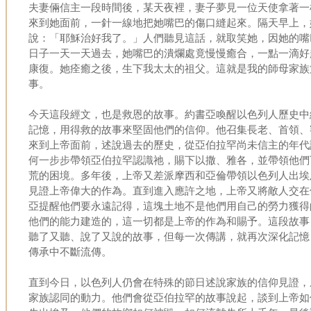
夫妻倆信主一段時間後，某天夜裡，妻子夢見一位天使拿著一
來到她面前，一針一線地把她嘴巴的傷口縫起來。隔天早上，
說：「耶穌治好我了。」人們聽見這話，就取笑她，因她的嘴
日子一天一天過去，她嘴巴的潰爛處竟慢慢癒合，一點一滴好
康復。她痊癒之後，生下我太太的祖父。這就是我的師母家族
事。
今天這段經文，也是救恩的故事。約書亞喚醒以色列人歷史中
記憶，用得救的故事來堅固他們的信仰。他召集長老、首領、
來到上帝面前，述說過去的歷史，從亞伯拉罕尚未信主的年代
何一步步帶領亞伯拉罕認識祂，賜下以撒、雅各，並帶領他們
荒的困境。多年後，上帝又差派摩西和亞倫帶領以色列人出埃
見證上帝偉大的作為。直到進入應許之地，上帝又將敵人交在
亞提醒他們要永遠記得，這塊土地不是他們用自己的勞力獲得
他們的能力建造的，這一切都是上帝的作為和賜予。這段故事
聽了又聽、說了又說的故事，但每一次傳講，就再次深化記憶
傳承中不斷流傳。
直到今日，以色列人仍會在特殊的節日述說家族的信仰見證，
家族認同的動力。他們會從亞伯拉罕的故事說起，談到上帝如