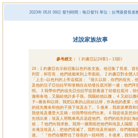
2023
年
05
月
09
日 發刊時間：每日發刊 單位：台灣基督長老
述說家族故事
參考經文：
《
約書亞記24章1～13節
》
24：1 約書亞在示劍召集以色列各支族。他召集了長老、首
判官，和官長，他們就都來到上帝面前。 2 約書亞對全體人
「上主─以色列的上帝這樣說：『很久以前，你們的祖先，
及他的兒子亞伯拉罕和拿鶴住在幼發拉底河那一邊；他們拜
明。 3 我帶你們的祖先亞伯拉罕從那裏過了幼發拉底河，領
迦南各地，又賜給他許多子孫。我賜給他以撒， 4 又給以撒
子─雅各和以掃。我把以東的山區給以掃，作為他的產業；
的祖先雅各和他的子孫下埃及去了。 5 後來，我差派摩西和
我使埃及遭受大災禍；但我帶領你們出來。 6 我從埃及把你
先領出來；埃及人用戰車馬兵追趕他們。你們的祖先到紅海
候， 7 他們向我求救。我用一層黑暗把他們和埃及人隔開，
水淹沒埃及人，把他們吞滅了。我對埃及所做的，你們都親
過。「『你們在曠野住了很長的一段時間， 8 後來，我領你