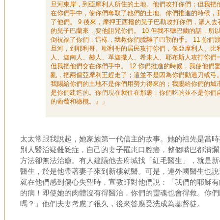
旦河東岸，到亞摩利人所住的土地。他們攻打你們；但我把
在你們手中，使你們奪取了他們的土地。你們推進的時候，
了他們。 9 後來，摩押王西撥的兒子巴勒攻打你們，派人去
的兒子巴蘭來，要他詛咒你們。 10 但我不聽巴蘭的話，所
倒祝福了你們；這樣，我救你們脫離了巴勒的手。 11 你們
旦河，到耶利哥。耶利哥的居民攻打你們，像亞摩利人、比
人、迦南人、赫人、革迦撒人、希未人、耶布斯人攻打你們
但我把他們交在你們手中。 12 你們推進的時候，我使他們
亂，把兩個亞摩利王趕走了；這並不是因為你們動過刀或弓。 
我賜給你們的土地不是你們用勞力得來的；我賜給你們的城
是你們建造的。你們現在就住在那裏；你們吃的並不是你們
的葡萄和橄欖。』」
太太常跟我說起，她家族第一代信主的故事。她的祖先是當時
別人醫治疑難雜症，自己的妻子罹患口腔癌，整個嘴巴都潰爛
方法卻無法治癒。有人建議他去府城找「紅毛醫生」，就是新
醫生，於是他帶著妻子來到新樓就醫。可是，連外國醫生也說
就在他們感到傷心失望時，宣教師對他們說：「我們的耶穌有
的病！即使她的肉體沒有得醫治，你們的靈魂也會得救。你們
嗎？」他們夫妻考慮了很久，後來答應受洗成為基督徒。