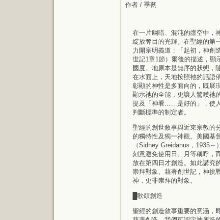
作者 / 季靭
在一片幽暗、混沌的虛空中，
綻放奪目的光輝。在聖經的第
力開宗明義道：「起初，神創
世記1章1節）爾後的描述，顯
國度。地原本是無序的狀態，
在水面上，天地按照祂的話語
彰顯的神性是多面向的，既展
顯示祂的全能，更讓人驚嘆祂
提及「神看……是好的」，使
判斷標準的制定者。
聖經的創世敘事與近東宗教的
的獨特性及獨一神觀。美國基
（Sidney Greidanus，19
刻意避免使用日、月等稱呼，而
放在第四日才創造。如此講究
崇拜對象。藉著創世記，神挑
神，更非崇拜的對象。
█歌頌創造
聖經的創造敘事重要的意涵，
藉著創造，我們可認定神所造的