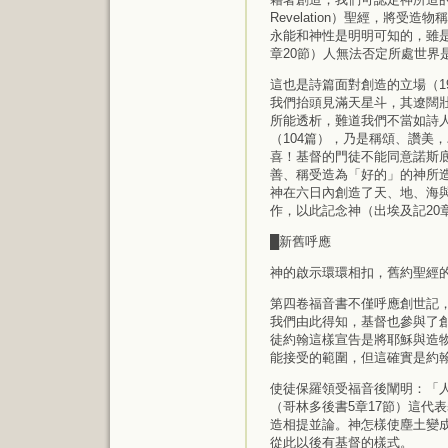
Revelation）聖經，將受造物
永能和神性是明明可知的，雖
章20節）人無法否定所處世界
這也是詩篇面對創造的立場（1
我們抬頭見滿天星斗，其遼闊
所能透析，難道我們不當如詩
（104篇），乃是稱頌、讚美
喜！基督的門徒不能同意諾斯底主
善、稱受造為「好的」的神所
神在六日內創造了天、地、海
作，以此記念神（出埃及記20
█新舊呼應
神的啟示環環相扣，舊約聖經
第四卷福音書不僅呼應創世記，
我們由此得知，基督也參與了創
徒約翰這樣宣告是將耶穌與造
能接受的範圍，但這確實是約翰
使徒保羅領受福音後闡明：「
（哥林多後書5章17節）這代
造相提並論。神怎樣使塵土變
從此以後有基督的樣式。