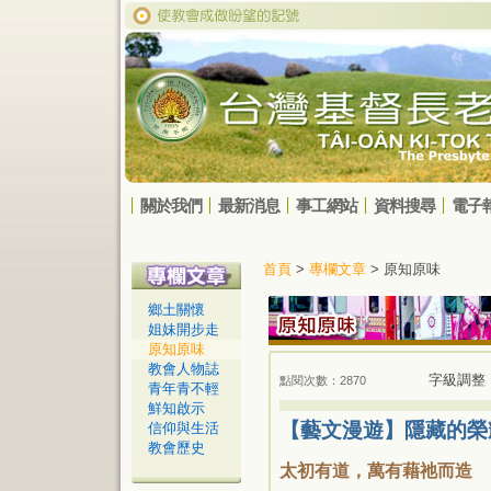
關於我們
最新消息
事工網站
資料搜尋
電子
首頁
>
專欄文章
> 原知原味
鄉土關懷
姐妹開步走
原知原味
教會人物誌
字級調整
點閱次數：2870
青年青不輕
鮮知啟示
【藝文漫遊】隱藏的榮
信仰與生活
教會歷史
太初有道，萬有藉祂而造