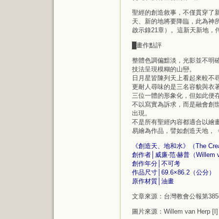
聖經的創造敘事，不僅貫穿了
天、新的地將要降臨，此為神所
啟示錄21章）。這新天新地，
█畫作點評
整體色調偏黯淡，光影並不明
技法呈現模糊的山巒。
日月星皆陳列天上看起來較不
更耐人尋味的是三名容貌與衣
三位一體的形象化，但如此便
不以寫實為訴求，而是融會創
出現。
不是所有聖經內容都適合以繪
易繪為作品，譬如創造天地，
《創造天、地和水》（The Creation 
創作者│威廉‧范‧赫普（Willem 
創作年分│不可考
作品尺寸│69.6×86.2（公分）
原作材質│油畫
文章來源：台灣教會公報第385
圖片來源：
Willem van Herp [I