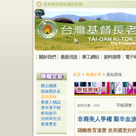
關於我們
最新消息
事工網站
資料搜尋
電子
首頁
>
專欄文章
> 原知原味
鄉土關懷
姐妹開步走
原知原味
教會人物誌
字級調整：
點閱次數：515
青年青不輕
鮮知啟示
非裔美人爭權 艱辛血淚
信仰與生活
教會歷史
隔離教育違憲 使美國更好