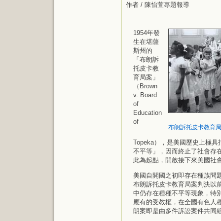
作者 / 陳怡萱專題報導
1954年發
生在堪薩
斯州的
「布朗訴
托皮卡教
育局案」
（Brown
v. Board
of
Education
of
布朗訴托皮卡教育
Topeka），是美國歷史上
不平等」，因而終止了社會存
此為起點，開啟接下來美國社
美國自開國之初即存在種族問
布朗訴托皮卡教育局案判決以
中仍存在種種不平等現象，特
應有的受教權，在全國有色人種
朗案即是由多件訴訟案件共同