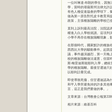
一位叫琳達‧布朗的學生，因
學，當時的堪薩斯州法律允許
有色人種促進協會的帶領下，集
做為第一原告對托皮卡教育局提
政策，主張種族隔離的學校已侵
直到上訴到最高法院，法院認為
權進入白人學校就讀。這項判
小學不再存在種族隔離現象，
在那個時代，國家默許的種族歧
西西比大學的騷動事件。起因
議，事件越演越烈，第一天晚
校的種族隔離做法違憲，但當
斯‧梅雷迪斯能順利入學，總
學的種族隔離。最後甘迺迪只
以順利註冊完成。
即使導致死傷，但甘迺迪認為
和平入學所避免掉的許多其他
言，這正是我們要做的事。」
文章來源：台灣教會公報第338
相片來源：維基百科