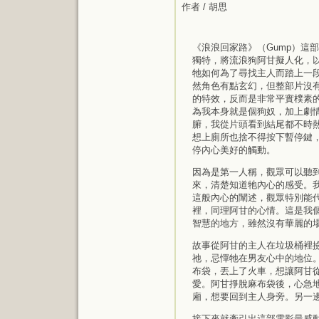
作者 / 胡思
《浪浪回家路》（Gump）這
獨特，將流浪狗阿甘擬人化，
牠如何為了尋找主人而踏上一
然角色有點玄幻，但整部片沒
的特效，反而是非常平實樸素
為我本身就是個狗奴，加上劇
腑，我從片頭看到結尾都不時
想上廁所也捨不得按下暫停鍵
停內心美好的觸動。
因為是第一人稱，觀眾可以聽
來，清楚知道牠內心的感受。
這般內心的闡述，觀眾特別能
裡，同理阿甘的心情。這是我
智慧的地方，雖然沒有華麗的
故事從阿甘的主人在垃圾桶裡
祂，忌憚牠在男友心中的地位
布袋，丟上了火車，想讓阿甘
愛。阿甘掙脫麻布袋後，心急
廂，想要回到主人身旁。另一
接下來就牽引出這部電影最感