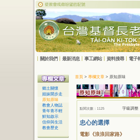
關於我們
最新消息
事工網站
資料搜尋
電子
首頁
>
專欄文章
> 原知原味
鄉土關懷
姐妹開步走
原知原味
教會人物誌
字級調整
點閱次數：1125
青年青不輕
鮮知啟示
忠心的選擇
信仰與生活
教會歷史
電影《浪浪回家路》