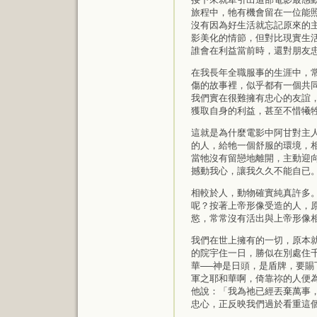
旅程中，牠有機會留在一位能
沒有因為好生活就忘記原來的
影美化的情節，但對比現實生
誰會在利益當前時，還對朋友
在我長年全職服事的生涯中，
傷的故事裡，似乎都有一個共
我們實在很難擁有忠心的友誼
獲取自身的利益，甚至不惜犧
這就是為什麼電影中阿甘對主
的人，給牠一個舒服的環境，
當牠沒有留戀地離開，主動迎
撼動我心，讓我久久不能自已
相較於人，動物確實純真許多
呢？按著上帝形像受造的人，
慾，常常沒有活出與上帝形像
我們在世上擁有的一切，原本
的院宇住一日，勝似在別處住
華──神是日頭，是盾牌，要
軍之耶和華啊，倚靠祢的人便為
他說：「我為祂已經丟棄萬事，
忠心，正反映我們過於看重這