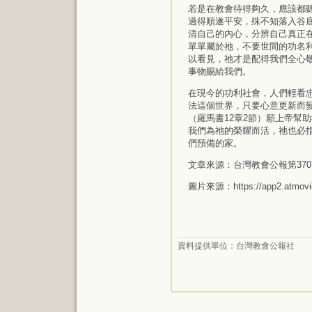
若是在教會待得夠久，應該都
過得順遂平安，殊不知落入谷
清自己的內心，分辨自己真正
單單屬於祂，不要世間的功名
以看見，祂才是配得我們全心
事物賜給我們。
在現今的功利社會，人們輕看
法這個世界，只要心意更新而
（羅馬書12章2節）願上帝幫
我們為祂的榮耀而活，祂也必
們預備的家。
文章來源：台灣教會公報第370
圖片來源：https://app2.atmovie
資料提供單位：
台灣教會公報社