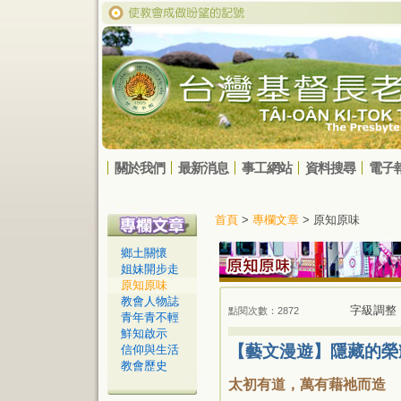
關於我們
最新消息
事工網站
資料搜尋
電子
首頁
>
專欄文章
> 原知原味
鄉土關懷
姐妹開步走
原知原味
教會人物誌
字級調整
點閱次數：2872
青年青不輕
鮮知啟示
【藝文漫遊】隱藏的榮
信仰與生活
教會歷史
太初有道，萬有藉祂而造