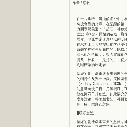
作者 / 季靭
在一片幽暗、混沌的虛空中，
綻放奪目的光輝。在聖經的第
力開宗明義道：「起初，神創
世記1章1節）爾後的描述，顯
國度。地原本是無序的狀態，
在水面上，天地按照祂的話語
彰顯的神性是多面向的，既展
顯示祂的全能，更讓人驚嘆祂
提及「神看……是好的」，使
判斷標準的制定者。
聖經的創世敘事與近東宗教的
的獨特性及獨一神觀。美國基
（Sidney Greidanus，19
刻意避免使用日、月等稱呼，而
放在第四日才創造。如此講究
崇拜對象。藉著創世記，神挑
神，更非崇拜的對象。
█歌頌創造
聖經的創造敘事重要的意涵，
藉著創造，我們可認定神所造的