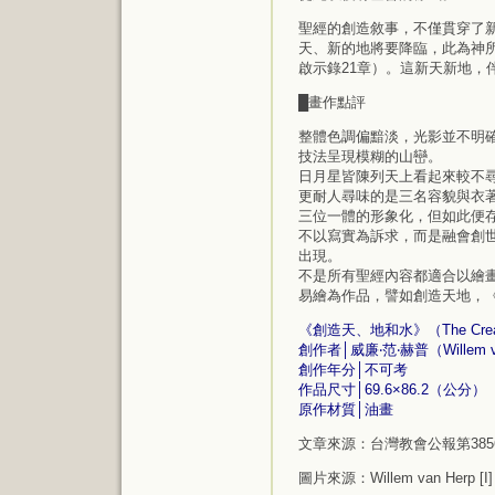
聖經的創造敘事，不僅貫穿了
天、新的地將要降臨，此為神所
啟示錄21章）。這新天新地，
█畫作點評
整體色調偏黯淡，光影並不明
技法呈現模糊的山巒。
日月星皆陳列天上看起來較不
更耐人尋味的是三名容貌與衣
三位一體的形象化，但如此便
不以寫實為訴求，而是融會創
出現。
不是所有聖經內容都適合以繪
易繪為作品，譬如創造天地，
《創造天、地和水》（The Creation 
創作者│威廉‧范‧赫普（Willem 
創作年分│不可考
作品尺寸│69.6×86.2（公分）
原作材質│油畫
文章來源：台灣教會公報第385
圖片來源：
Willem van Herp [I