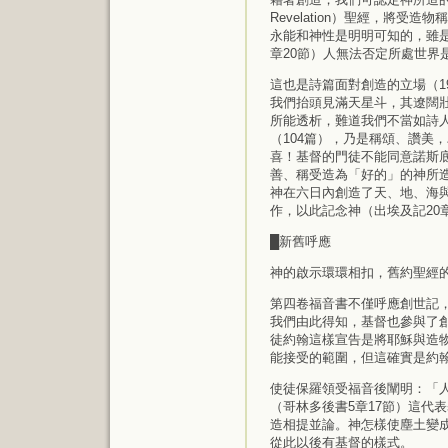
Revelation）聖經，將受造物
永能和神性是明明可知的，雖
章20節）人無法否定所處世界
這也是詩篇面對創造的立場（1
我們抬頭見滿天星斗，其遼闊
所能透析，難道我們不當如詩
（104篇），乃是稱頌、讚美
喜！基督的門徒不能同意諾斯底主
善、稱受造為「好的」的神所
神在六日內創造了天、地、海
作，以此記念神（出埃及記20
█新舊呼應
神的啟示環環相扣，舊約聖經
第四卷福音書不僅呼應創世記，
我們由此得知，基督也參與了創
徒約翰這樣宣告是將耶穌與造
能接受的範圍，但這確實是約翰
使徒保羅領受福音後闡明：「
（哥林多後書5章17節）這代
造相提並論。神怎樣使塵土變
從此以後有基督的樣式。