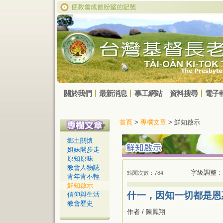
關於我們
最新消息
事工網站
資料搜尋
電子
首頁
>
專欄文章
> 鮮知啟示
鄉土關懷
姐妹開步走
原知原味
教會人物誌
字級調整：
點閱次數：784
青年青不輕
鮮知啟示
什一，因知一切都是恩
信仰與生活
教會歷史
作者 / 陳鳳翔