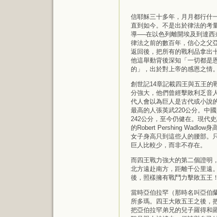
信耶穌三十多年，月月都行什
直到如今。不是出於律法的考
導──在以色列離開埃及到達西
律法之前的數百年，信心之父
返回後，把所有的戰利品拿出
他這舉動背後深知「一切都是
的」，出於對上帝的感恩之情
創世記14章記載四王與五王的
分強大，他們曾經擊敗利乏音
代人會以為巨人是古代或小說
最高的人張英武220公分。中
242公分，至今仍健在。現代
的Robert Pershing Wadl
女子身高只到這些人的腰部。
巨人比較少，而非不存在。
而四王戰力強大的第二個證明
北方遠赴南方，距離千公里遠
後，照樣擁有戰鬥力擊敗五王
當時亞伯拉罕（那時名叫亞伯
所多瑪。四王大敗五王之後，
把亞伯拉罕弟兄的兒子羅得和