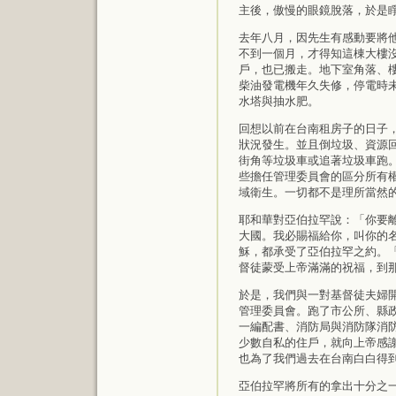
主後，傲慢的眼鏡脫落，於是
去年八月，因先生有感動要將
不到一個月，才得知這棟大樓
戶，也已搬走。地下室角落、
柴油發電機年久失修，停電時
水塔與抽水肥。
回想以前在台南租房子的日子
狀況發生。並且倒垃圾、資源
街角等垃圾車或追著垃圾車跑
些擔任管理委員會的區分所有
域衛生。一切都不是理所當然
耶和華對亞伯拉罕說：「你要
大國。我必賜福給你，叫你的名
穌，都承受了亞伯拉罕之約。「你也要叫別人得福」，原文ו
督徒蒙受上帝滿滿的祝福，到
於是，我們與一對基督徒夫婦
管理委員會。跑了市公所、縣
一編配書、消防局與消防隊消
少數自私的住戶，就向上帝感
也為了我們過去在台南白白得
亞伯拉罕將所有的拿出十分之