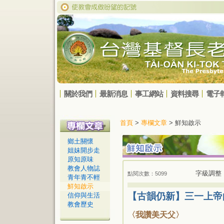
關於我們
最新消息
事工網站
資料搜尋
電子
首頁
>
專欄文章
> 鮮知啟示
鄉土關懷
姐妹開步走
原知原味
教會人物誌
字級調整
點閱次數：5099
青年青不輕
鮮知啟示
【古韻仍新】三一上帝
信仰與生活
教會歷史
〈我讚美天父〉