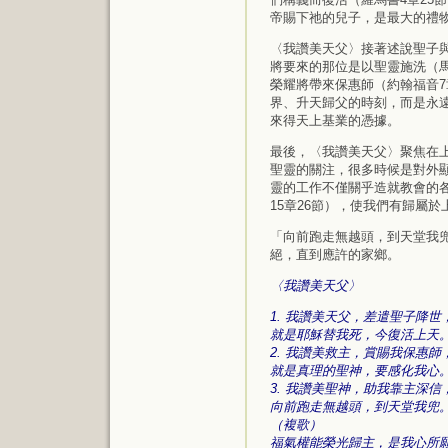
帝賜下祂的兒子，是最大的禮
〈我讚美天父〉接著述說聖子
將要來的那位是以聖靈施洗（馬
榮耀將帶來保惠師（約翰福音7
界、升天歸父的時刻，而是永
來得天上基業的憑據。
最後，〈我讚美天父〉聚焦在
聖靈的關注，很多時候是對外
靈的工作不僅關乎造就教會的各
15章26節），使我們有歸屬
「向前跑走無越頭，到天堂我
絕，直到應許的家鄉。
〈我讚美天父〉
1. 我讚美天父，差遣聖子降世
就是耶穌替我死，今復活上天
2. 我讚美救主，賞賜我保惠師
就是真理的聖神，要感化我心
3. 我讚美聖神，助我靠主深信
向前跑走無越頭，到天堂我兜
（複歌）
福氣權能榮光歸主，是我心所