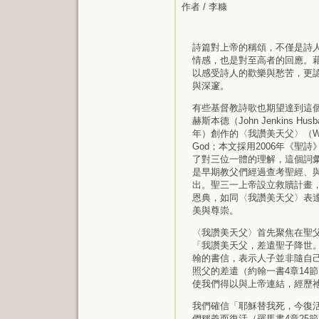
作者 / 李糠
詩篇對上帝的稱頌，不僅是詩
情感，也是對至高者的回應。
以感受詩人的歡樂與愁苦，更
與深邃。
有些基督教詩歌也期望達到這個
赫斯本德（John Jenkins Husb
年）創作的〈我讚美天父〉（We Pra
God；本文採用2006年《聖
了對三位一體的理解，這個詞
是早期教父們經過查考聖經、
出。聖三一上帝設立救贖計畫
恩典，如同〈我讚美天父〉表
美與尊崇。
〈我讚美天父〉首先聚焦在聖
「我讚美天父，差遣聖子降世
翰的書信，表示人子並非隨自
照父的差遣（約翰一書4章14
使我們得以與上帝連結，經歷
我們確信「耶穌替我死，今復
們稱義而復活（羅馬書4章25