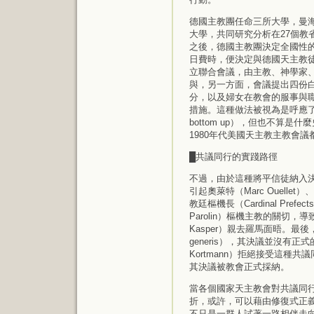
德國主教團任命三所大學，曼海姆（M
大學，共同研究分析在27個教省
之後，德國主教團決定全國性
日費時，便決定與德國天主教
立聯合會議，由主教、神學家
與，另一方面，會議提出四份
分，以及婦女在教會的服事與
措施。這種做法被視為是呼應了教宗所
bottom up），但也不算是
1980年代美國天主教主教會議
█共議同行的實踐路徑
不過，由於這種將平信徒納入
引起奧萊特（Marc Ouellet）、
教廷樞機長（Cardinal Prefect
Parolin）樞機主教的關切，
Kasper）親去羅馬面晤。最
generis），其決議並沒有
Kortmann）拒絕接受這
其決議被教會正式採納。
當各個國家天主教會對共議同
折，或許，可以藉由修復式正義來另
不只是一群人試著一路相伴走