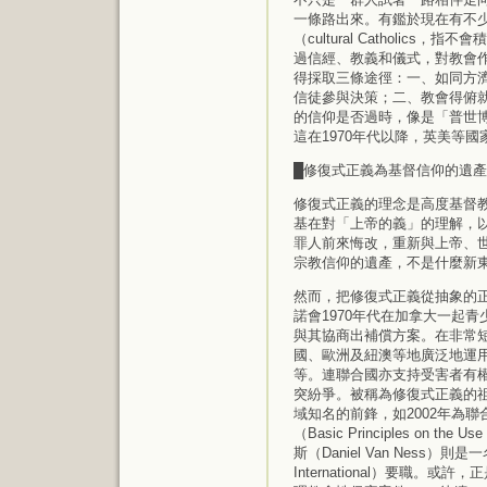
一條路出來。有鑑於現在有不
（cultural Catholi
過信經、教義和儀式，對教會
得採取三條途徑：一、如同方
信徒參與決策；二、教會得俯
的信仰是否過時，像是「普世博愛運
這在1970年代以降，英美等
█修復式正義為基督信仰的遺產
修復式正義的理念是高度基督
基在對「上帝的義」的理解，
罪人前來悔改，重新與上帝、
宗教信仰的遺產，不是什麼新
然而，把修復式正義從抽象的
諾會1970年代在加拿大一起
與其協商出補償方案。在非常
國、歐洲及紐澳等地廣泛地運
等。連聯合國亦支持受害者有
突紛爭。被稱為修復式正義的祖師
域知名的前鋒，如2002年為
（Basic Principles on the Use
斯（Daniel Van Ness）則
International）要職