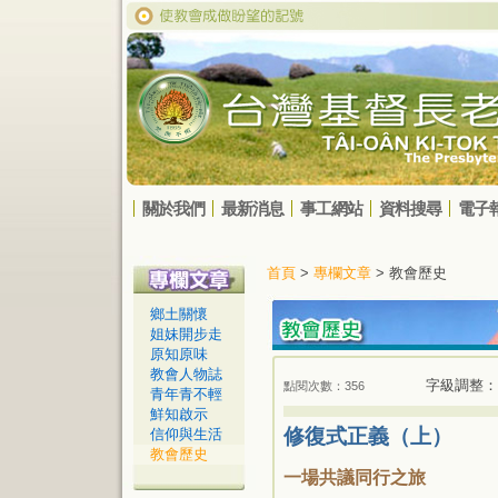
關於我們
最新消息
事工網站
資料搜尋
電子
首頁
>
專欄文章
> 教會歷史
鄉土關懷
姐妹開步走
原知原味
教會人物誌
字級調整：
點閱次數：356
青年青不輕
鮮知啟示
修復式正義（上）
信仰與生活
教會歷史
一場共議同行之旅