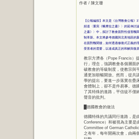
作者 / 陳文珊
【公報編按】本文是《台灣教會公報》373
頻道〈重寫《蛾摩拉之書》〉的延伸討
之書》〉中，探討了教會面對性侵害醜
制革新。本文將參考德國與北美地區的
在面對醜聞後，如何透過修復式正義的
受害者的需要，以達成真正的和解與復
教宗方濟各（Pope Franci
行」理念，強調教會各個層面
破教會的等級制度，使教宗與
通更加順暢開放。然而，從共
學的提出，要進一步落實在疊
會體制上，卻不是件易事。德國
了其特殊的進路，平信徒不僅
聲音的批判。
█德國教會的做法
德國特殊的共議同行進路，是由兩個
Conference）和被視為主要
Committee of German
之有年，每年開兩次會，由兩
行動。