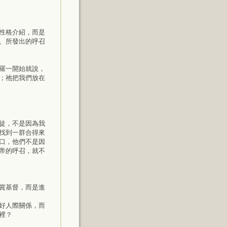
性格介紹，而是
、所發出的呼召
羅一開始就說，
；祂把我們放在
徒，不是因為我
找到一群合得來
口，他們不是因
帝的呼召，就不
欣賞基督，而是進
好人際關係，而
α裡？