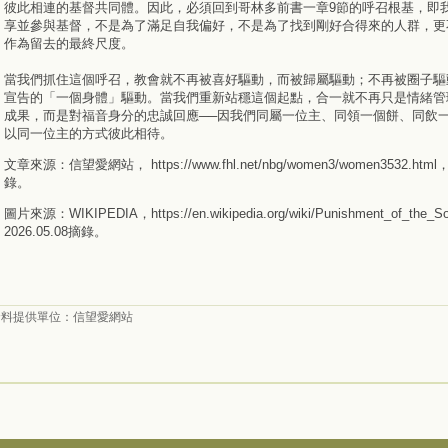
彼此相連的基督共同體。因此，必須回到哥林多前書一章9節的呼召根基，即
享並參與基督，不是為了滿足自我偏好，不是為了找到剛好合得來的人群，更
作為留去的最終尺度。
當我們抓住這個呼召，教會就不再被喜好驅動，而被歸屬驅動；不再被圈子驅
宣告的「一個身體」驅動。當我們重新站穩這個起點，合一就不再只是情緒管
成果，而是對福音身分的忠誠回應──因我們同屬一位主、同領一個餅、同飲
以同一位主的方式彼此相待。
文章來源：信望愛網站， https://www.fhl.net/nbg/women3/women3532.html，
錄。
圖片來源：WIKIPEDIA，https://en.wikipedia.org/wiki/Punishment_of_the_S
2026.05.08摘錄。
資料提供單位：
信望愛網站