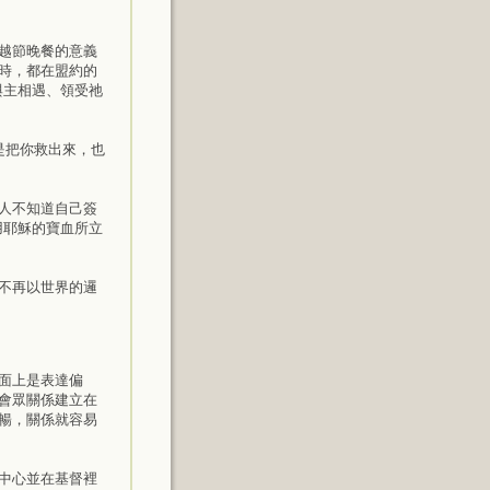
越節晚餐的意義
時，都在盟約的
與主相遇、領受祂
是把你救出來，也
人不知道自己簽
用耶穌的寶血所立
不再以世界的邏
面上是表達偏
會眾關係建立在
暢，關係就容易
中心並在基督裡