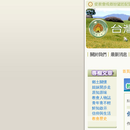
關於我們
最新消息
首頁
鄉土關懷
姐妹開步走
原知原味
教會人物誌
點
青年青不輕
鮮知啟示
信仰與生活
教會歷史
作