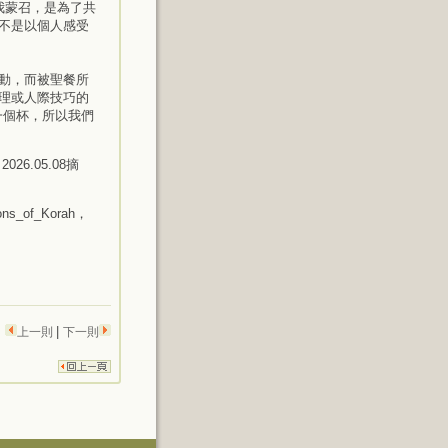
我蒙召，是為了共
不是以個人感受
動，而被聖餐所
理或人際技巧的
一個杯，所以我們
2026.05.08摘
ons_of_Korah，
|
上一則
下一則