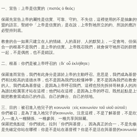
一、宣告：上帝是信實的（πιστὸς ὁ θεός）
保羅先宣告上帝的屬性是信實、可靠、守約、不失信，這裡使用的不是抽象的
盟約語言。聖經中「上帝是信實的」是在說，上帝對祂所立的約、所說的應許
必堅持到底。
教會的合一如果只建立在人的情緒、人的喜好、人的默契上，一定會垮。但保
合一的根基不是我們，是上帝的信實。上帝既召我們，就會保守祂所召的群體
一起，不是偶然，也不是錯誤。
二、根基：你們是被上帝呼召的（δι᾽ οὗ ἐκλήθητε）
保羅進而宣告，我們有此身分是源於上帝的主動呼召。意思是，我們成為基督
們有比較高的道德水準，也不是因為我們比較懂神學，更不是因為我們在教會
的人。我們成為基督徒，是因為上帝呼召我們。這裡也預先拆掉哥林多人的誇
為誰比較厲害才站在這裡；他們站在這裡，是因為上帝的呼召。既然起點是上
能把教會當成自己的作品、自己的舞台、自己的領地。
三、目的：被召進入他兒子的 κοινωνία（εἰς κοινωνίαν τοῦ υἱοῦ αὐτοῦ）
你們被召，是為了進入祂兒子的κoινωνία。注意這裡，不是了解基督，不是
入──進入一種關係、一種參與、一種共享與歸屬。
保羅把焦點從「你們彼此」拉到「你們與基督」。因為真正的合一，不是先修
是先確定你站在哪裡：你是不是站在基督裡？你是不是活在與基督的κoινωνί