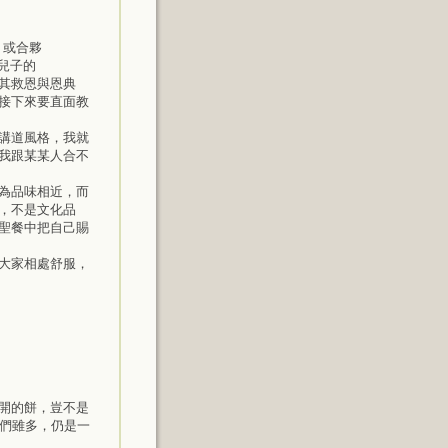
n）或合夥
祂兒子的
享其救恩與恩典
接下來要直面教
講道風格，我就
我跟某某人合不
為品味相近，而
，不是文化品
聖餐中把自己賜
大家相處舒服，
擘開的餅，豈不是
我們雖多，仍是一