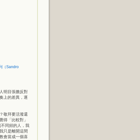
利（Sandro
人明目張膽反對
奏上的差異，逐
？敬拜要活潑還
覺得「比較對」
我不同頻的人，我
我只是離開這間
教會當成一個喜