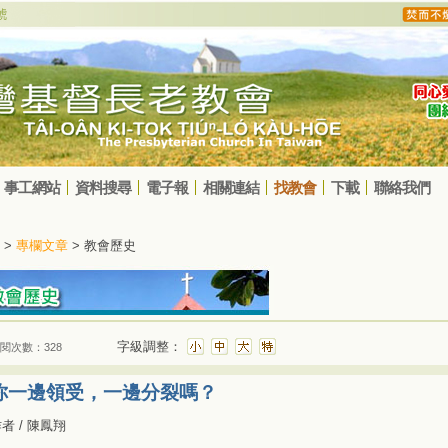
事工網站
資料搜尋
電子報
相關連結
找教會
下載
聯絡我們
>
專欄文章
> 教會歷史
字級調整：
閱次數：328
你一邊領受，一邊分裂嗎？
者 / 陳鳳翔