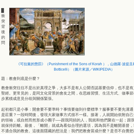
█
衝
突
背
後
的
問
《可拉黨的懲罰》（Punishment of the Sons of Korah ），山德羅·波提且
Botticelli）（圖片來源／WIKIPEDIA）
題：教會到底是什麼？
教會衝突往往不是出於真理之爭，大多不是有人公開否認基要信仰，也不是有
聖經。更常見的，是同文化背景的會友之間，在思維習慣、生活方式、做事節
步累積成意見分歧與關係緊張。
起初都只是小事：開會要不要準時？事情要做到什麼標準？服事要不要先溝通
是莊重？一段時間後，發現大家做事方式很不一樣。接著，人就開始依附自己
的領袖，或自然而然形成小圈子──跟我同頻的人，我就和他們聚在一起；跟
就保持距離。最後，「離開」就成為看似合理的選項，因為我不是離開基督，
不適合我的教會。這後面隱藏的想法是：我們把教會當成什麼？是否不自覺把