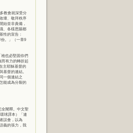
林多教會就深受分
敗壞、敬拜秩序
開始並非責備，
識、各樣恩賜都
基性的宣告：
份。」（一章9
「祂也必堅固你們
強而有力的轉折起
在主耶穌基督的
與基督的連結。
同一個連結之
怎能成為分裂的
法完全闡釋。中文聖
（環球譯本）「連
者誤會，以為
其語義的張力，我