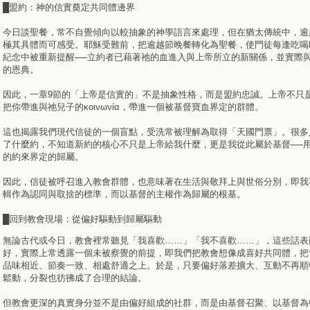
█盟約：神的信實奠定共同體邊界
今日談聖餐，常不自覺傾向以較抽象的神學語言來處理，但在猶太傳統中，逾
極其具體而可感受。耶穌受難前，把逾越節晚餐轉化為聖餐，使門徒每逢吃喝
紀念中被重新提醒──立約者已藉著祂的血進入與上帝所立的新關係，並實際
的恩典。
因此，一章9節的「上帝是信實的」不是抽象性格，而是盟約忠誠。上帝不只
把你帶進與祂兒子的κoινωνία，帶進一個被基督寶血界定的群體。
這也揭露我們現代信徒的一個盲點，受洗常被理解為取得「天國門票」。很多
了什麼約，不知道新約的核心不只是上帝給我什麼，更是我從此屬於基督──
的約來界定的歸屬。
因此，信徒被呼召進入教會群體，也意味著在生活與敬拜上與世俗分別，即我
輯作為認同與取捨的標準，而以基督的主權作為歸屬的根基。
█回到教會現場：從偏好驅動到歸屬驅動
無論古代或今日，教會裡常聽見「我喜歡……」「我不喜歡……」，這些話表
好，實際上常透露一個未被察覺的前提，即我們把教會想像成喜好共同體，把
品味相近、節奏一致、相處舒適之上。於是，只要偏好落差擴大、互動不再順
鬆動，分裂也彷彿成了合理的結論。
但教會更深的真實身分並不是由偏好組成的社群，而是由基督召聚、以基督為