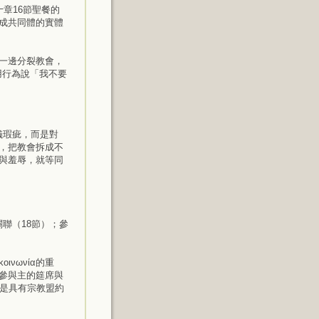
十章16節聖餐的
形成共同體的實體
一邊分裂教會，
用行為說「我不要
儀瑕疵，而是對
前，把教會拆成不
與羞辱，就等同
聯（18節）；參
νωνία的重
參與主的筵席與
而是具有宗教盟約