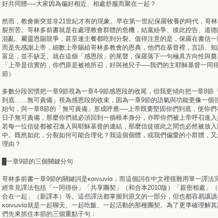
好共同體──大家因為偏好相近、相處舒服而聚在一起？
然而，教會衝突並非21世紀才有的現象。早在第一世紀保羅牧養的時代，哥
裂所苦。哥林多前書就是在處理教會群體的危機，結黨紛爭、彼此控告、道德
混亂、屬靈恩賜競爭，甚至連主餐都吃到分裂。值得注意的是，保羅在書信一
而是先感謝上帝，細數上帝賜給哥林多教會的恩典，他們在基督裡，言語、知
富足，並不缺乏。就在這個「感恩段」的尾聲，保羅落下一句極具方向性與奠
「上帝是信實的，你們原是被祂所召，好與祂兒子──我們的主耶穌基督一同得
節）
多數分段習慣把一章9節視為一章4-9節感恩段的收尾，但我更傾向把一章8節
到底……無可責備」視為感恩段的收束，因為一章9節的語氣與功能更像一個
始句，與一章8節的「無可責備」形成呼應──上帝既要堅固你們到底，使你們
日子無可責備，那麼你們就必須回到一個根本身分，亦即你們被上帝呼召進入
若每一位信徒都被召進入與耶穌基督的連結，那麼信徒彼此之間也必然被放入
中。既然如此，分裂如何可能合理化？我這個個體，或我們偏愛的小群體，又
理由？
█一章9節的三個關鍵分句
哥林多前書一章9節的關鍵詞是κοινωνία，而這個詞在中文裡很難用單一譯
經常見譯法包括「一同得份」「共享團契」（和合本2010版）「親密相處」
合在一起」（新譯本）等。這些譯法都掌握到原文的一部分，但也都容易讓讀
κoινωνία就是一起聊天、一起吃飯、一起活動的那種團契。為了更準確理解
們先來抓住本節的三個重點子句：