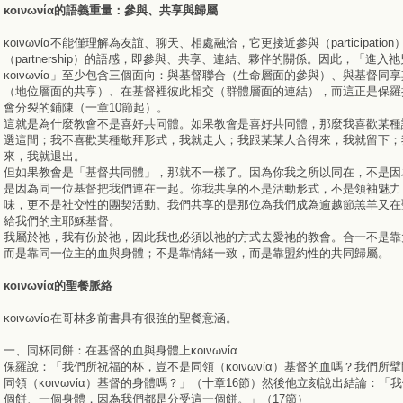
κοινωνία的語義重量：參與、共享與歸屬
κοινωνία不能僅理解為友誼、聊天、相處融洽，它更接近參與（participatio
（partnership）的語感，即參與、共享、連結、夥伴的關係。因此，「進入
κοινωνία」至少包含三個面向：與基督聯合（生命層面的參與）、與基督同
（地位層面的共享）、在基督裡彼此相交（群體層面的連結），而這正是保羅
會分裂的鋪陳（一章10節起）。
這就是為什麼教會不是喜好共同體。如果教會是喜好共同體，那麼我喜歡某種
選這間；我不喜歡某種敬拜形式，我就走人；我跟某某人合得來，我就留下；
來，我就退出。
但如果教會是「基督共同體」，那就不一樣了。因為你我之所以同在，不是因
是因為同一位基督把我們連在一起。你我共享的不是活動形式，不是領袖魅力
味，更不是社交性的團契活動。我們共享的是那位為我們成為逾越節羔羊又在
給我們的主耶穌基督。
我屬於祂，我有份於祂，因此我也必須以祂的方式去愛祂的教會。合一不是靠
而是靠同一位主的血與身體；不是靠情緒一致，而是靠盟約性的共同歸屬。
κοινωνία的聖餐脈絡
κοινωνία在哥林多前書具有很強的聖餐意涵。
一、同杯同餅：在基督的血與身體上κοινωνία
保羅說：「我們所祝福的杯，豈不是同領（κοινωνία）基督的血嗎？我們所
同領（κοινωνία）基督的身體嗎？」（十章16節）然後他立刻說出結論：「
個餅、一個身體，因為我們都是分受這一個餅。」（17節）