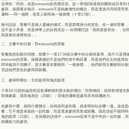
這裡的「同領」就是κoινωνία的具體呈現。從一章9節與基督的團契或共享到
參與，保羅逐步揭示，κοινωνία不是純象徵性的概念，而是透過共同領受而
邏輯──同一個餅，使眾人顯明為一個身體（十章17節）。
換句話說，聖餐不是個人靈修的儀式，而是群體身分的宣告。你一邊吃聖餐，
這不是小矛盾，而是神學上的自我否定──你用嘴巴說「我與基督有份」，但
與基督的身體有份」。
二、主餐中的分裂：對κοινωνία的背叛
聖餐既然彰顯共同體，那麼十一章17-34節主餐中的分裂與羞辱，就不只是禮
κοινωνία的背叛。保羅責備的不是他們吃得不夠莊重，而是他們在主的筵席
同等級與不同圈子。當主餐原本要顯明「一個身體」，他們卻用主餐顯明分裂
否認他們宣告的參與與歸屬。
三、參與即聯合：主的筵席與鬼的筵席
十章18-21節的論證把這套邏輯推到更尖銳的層次：吃祭物的，就與祭壇發生關
與偶像宴，就與鬼相交（20節）；背後的邏輯是參與具有歸屬效力。
你參與什麼，就與什麼聯合；你與誰同桌吃喝，就表明你站在哪一邊。這就是κoι
量，它不僅是表面的一起吃飯，而是透過參與而形成歸屬。因此信徒不能同時
鬼的筵席（21節）。在保羅的語境中，κοινωνία從來不是中性的一起吃飯，
歸屬效力的參與。