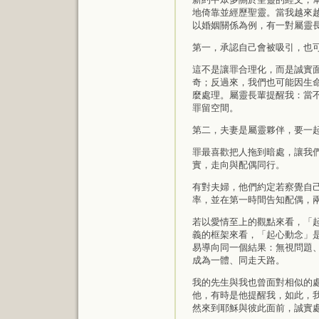
地倚靠並經歷聖靈。當我越來
以婚姻關係為例，有一對屬靈
第一，承認自己會被吸引，也
這不是讓罪合理化，而是誠實
奇；反過來，我們也可能因生
麼處理。屬靈長輩提醒我：當
罪留空間。
第二，夫妻是屬靈夥伴，要一
罪最喜歡把人拖到暗處，讓我
實，走向與配偶同行。
有對夫婦，他們約定若察覺自
率，並在第一時間告知配偶，
若以愛情至上的觀點來看，「
義的框架來看，「起心動念」
易導向同一個結果：無視問題
成為一體、同走天路。
我的先生與我也曾面對相似的
他，有時是他提醒我，如此，
然來到耶穌與彼此面前，誠實