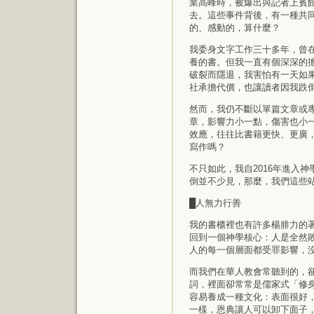
業高峰時，被爆出與記者上賓
去。這些事件背後，有一種共
的、感動的，算什麼？
我委身文字工作三十多年，曾
養的書。但我一直有個深深的
破裂而隱退，我害怕有一天如
社承擔代價，也讓讀者因我跌
然而，我仍不斷以單篇文章或
章，影響力小一點，傷害也小
效應，往往比書籍更快、更廣
寫作嗎？
不只如此，我自2016年進入
倒並不少見，那麼，我們這些
█人無力行善
我的書櫃裡也有許多楊腓力的
回到一個神學核心：人是全然敗壞的
人的每一個層面都受罪影響，
而我們在華人教會常聽到的，
詞，裡面卻常常是儒家式「修
容易養成一種文化：表面很好
一樣，恩典讓人可以卸下面子