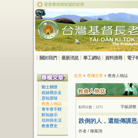
關於我們
最新消息
事工網站
資料搜尋
電子
首頁
>
專欄文章
> 教會人物誌
鄉土關懷
姐妹開步走
原知原味
教會人物誌
字級調整
點閱次數：1271
青年青不輕
鮮知啟示
跌倒的人，還能傳講恩
信仰與生活
教會歷史
作者 / 陳鳳翔