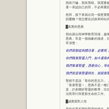
我有汙穢，我有黑暗。我需要
逐一承認自己的罪，不必再重
然而，接下來就出現一個更實
蹈覆轍？我怎麼在試探來時站
█真實的恩典
我在講台與神學教育現場，越
恩典」常是一個抽象的描述，
常清楚：
你們若順從肉體活著，必要死；
你們既靠聖靈入門，如今還靠
我們靠著聖靈，憑著信心，等
我們若是靠聖靈得生，就當靠聖
聖經不是說「靠你的意志力」
「靠著聖靈！」恩典不是一種
是，許多關於聖靈的教導，往
治死罪行與更新生命的工作。
█誠實面對人性
新約中眾多關於聖靈的經文，