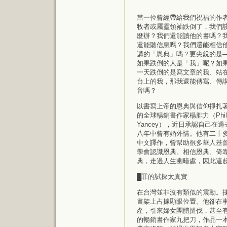
當一位曾經帶給我們祝福的作
牧者或屬靈領袖跌倒了，我們
麼辦？我們還能讀他的書嗎？
還能聽信息嗎？我們還能相信
講的「恩典」嗎？更尖銳的是─
如果跌倒的人是「我」呢？如
一天跌倒的是寫文章的我、站
台上的我，那我還能傳寫、傳
音嗎？
以書寫上帝的恩典與信仰掙扎
的全球暢銷書作家楊腓力（Phili
Yancey），近日承認自己在過
八年中曾有婚外情。他有二十
中文譯作，曾幫助很多華人基
學會認識恩典、相信恩典、倚
典，走過人生幽暗處，因此這
█罪的試探太真實
在台灣並非沒有類似的震動。
書架上占據顯眼位置。他卻在
產，引來婦女團體撻伐，甚至
的暢銷書作家九把刀，作品一