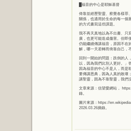
█福音的中心是耶穌基督
倚靠並經歷聖靈、察覺各樣罪
關係，也適用於生命的每一個
的方式書寫這些課題。
我不再天真地以為不出書、只
廣，也更可能造成傷害。但即
仍能繼續傳講福音，原因不在
解，哪一天若轉而倚靠自己，
回到一開始的問題：跌倒的人
以，因為我們比別人更好。」
因為福音的中心不是人，而是
要傳講恩典，因為人真的敗壞
講聖靈，因為不靠聖靈，我們
文章來源：信望愛網站， https://www
錄。
圖片來源：https://en.wikipedia.o
2026.03.26摘錄。