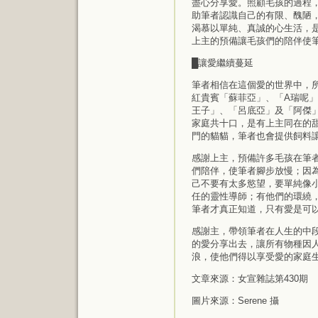
盡心分享愛。照顧毛孩的過程
助筆者認識自己的有限、醜陋
渴慕以單純、真誠的心生活，
上主的預備讓毛孩們的陪伴使
█讓愛繼續蔓延
筆者相信在這個愛的世界中，
紅貴賓「蘇菲亞」、「A瑞呢」和
王子」、「呂底亞」及「阿傑
家庭共十口，是有上主同在的
門的貓貓，筆者也會提供飼料
感謝上主，預備許多毛孩在筆
們陪伴，使筆者腳步放慢；因
己不要有太多慾望，要單純像
任的靈性導師；有他們的環繞
筆者才真正知道，只有愛是可
感謝主，帶領筆者在人生的中
的愛分享出去，讓所有物種因
浪，使他們得以享受愛的家庭
文章來源：女宣雜誌第430期
圖片來源：Serene 攝