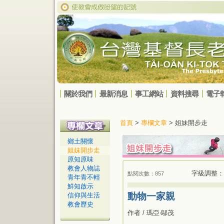
關於我們
最新消息
事工網站
資料搜尋
電子
首頁
>
專欄文章
> 姐妹開步走
鄉土關懷
姐妹開步走
原知原味
教會人物誌
字級調整：
點閱次數：857
青年青不輕
鮮知啟示
動物一家親
信仰與生活
教會歷史
作者 / 瑪亞‧鄔茂