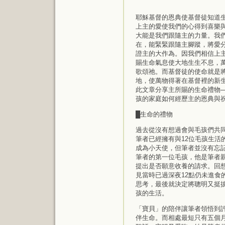
耶穌基督的恩典使基督徒知道
上主的愛使我們的心得到喜樂
大能是我們跟隨主的力量。我
在，能緊緊跟隨主腳蹤，將愛
證主的大作為。因我們相信上
賜生命氣息使大地生生不息，
歌頌祂。而基督徒的使命就是
地，使萬物得著在基督裡的新
此文章分享主所賜的生命禮物
孩的家庭如何經歷主的恩典與
█生命的禮物
過去從沒有想過會與毛孩們共同
筆者已經擁有與12位毛孩生活
成為小天使，但筆者並沒有忘
筆者的第一位毛孩，他是筆者
提出是否願意收養的請求。回
見當時已過深夜12點仍未進食
思考，最後就決定將聰明又挺
孩的生活。
「寶貝」的陪伴讓筆者領悟到
伴生命。而相處最短只有五個月