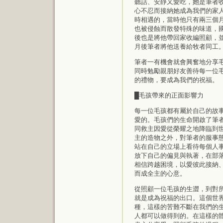
聽話、安靜又愛吃，她是筆者
心不忍而接納她成為我們的家
時相遇的，當時他只有兩三個
也被侵蝕而散發特殊的味道，
後也是將他帶回家收編照顧，
月後筆者將他送養給牧者同工
筆者一有機會就會興奮地分享
同時勉勵親朋好友善待每一位
的禮物，要成為我們的祝福。
█毛孩帶來的正面影響力
每一位毛孩都有屬於自己的故
愛的。毛孩們的生命開啟了筆
同救主因愛從榮耀之地降臨到
主的造物之外，對筆者的服事
站在自己的立場上看待每個人
放下自己的偏見與執著，在部
相信跨越困境，以愛彼此接納
而成全主的心意。
從照顧一位毛孩的生澀，到對
就是成為祝福的出口。這個世
種，這樣的苦難不斷在我們的
人都可以做得到的。在這樣的