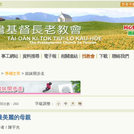
事工網站
資料搜尋
電子報
相關連結
找教會
下載
聯絡我們
>
專欄文章
> 姐妹開步走
字級調整：
閱次數：260
最美麗的母親
者 / 陳宇光