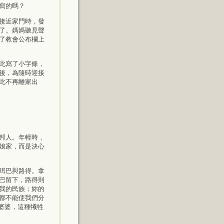
寫的嗎？
接近家門時，發
了。媽媽聽見聲
了教會公布欄上
此寫了小字條，
後，為隨時迎接
此不再離家出
邦人。年輕時，
娘家，而是決心
珥巴與路得。拿
巴留下，路得則
我的民族；妳的
都不能使我們分
愛婆婆，這種犧牲