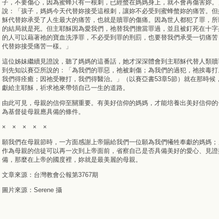
子，不要傷心，因為蜜蜂只有一根刺，已經螫在媽媽身上，就不會再傷害妳。
說：「孩子，媽媽今天代替妳接受這根刺，讓妳不必受到蜜蜂螫妳的痛苦。但
穌代替妳承受了人生最大的痛苦，也就是贖罪的傷痛。因為世人都犯了罪，所
的結局就是死。但主耶穌因為愛我們，祂替我們擔當罪過，並且被釘死在十字
的人可以藉著祂的寶血洗淨罪，不必受到罪的刑罰，也要替我們承受一切痛苦
代替妳接受痛苦一樣。」
這位姊妹繼續見證說，聽了媽媽的這番話，她才深深體會到主耶穌代替人類贖
到先知以賽亞所說的：「為我們的罪惡，祂被刺傷；為我們的過犯，祂挨毒打
我們得痊癒；因祂受鞭打，我們得醫治。」（以賽亞書53章5節）就在那時候
獻給主耶穌，祈求祂來帶領自己一生的道路。
由此可見，母親的信仰至關重要。有美好信仰的媽媽，才能培養出美好信仰的
為基督徒母親應具備的條件。
× × × × ×
願我們在母親節時，一方面感謝上帝賜給我們一位願為我們犧牲奉獻的媽媽；
作為母親的信徒可以再一次到上帝面前，省察自己是否具備美好的愛心、見證
備，那麼在上帝的國度裡，妳就是最美麗的母親。
文章來源：台灣教會公報第3767期
圖片來源：Serene 攝