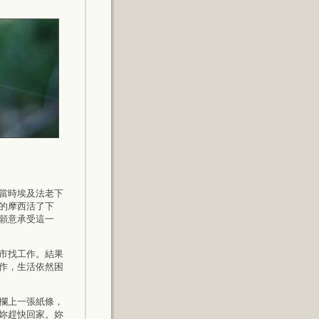
當時埃及法老下
的摩西活了下
願意承受這一
市找工作。結果
作，生活依然困
欄上一張紙條，
妳趕快回家。妳