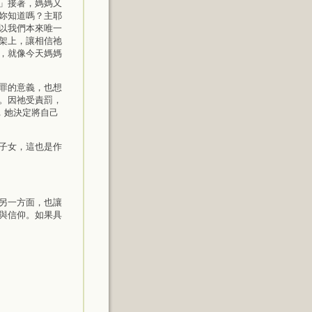
」接著，媽媽又
妳知道嗎？主耶
以我們本來唯一
架上，讓相信祂
，就像今天媽媽
罪的意義，也想
。因祂受責罰，
，她決定將自己
子女，這也是作
另一方面，也讓
與信仰。如果具