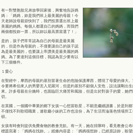
有一對雙胞胎兄弟放學回家後，興奮地告訴媽
媽：「媽媽，妳是我們班上最美麗的母親！今
天老師說母親節快到了，我們投票選出班上最
美麗的媽媽。每個人都選自己的媽媽，而我們
兩個都投妳一票，所以妳以最高票當選了！」
是的，孩子們常常認為自己的母親是最美麗
的，但是作為母親的，不僅要讓自己的孩子認
為是最美麗的，也要讓上帝讚美是最美麗的媽
媽。為了要達到這個目標，我認為至少要有以
下三個條件。
１愛心
在聖經中，摩西的母親約基別冒著生命的危險保護摩西，體現了母愛的偉大。
令要將希伯來人的男嬰丟入尼羅河，但是約基別不顧個人安危，設法讓剛出生
來。許多母親在分娩時，也面臨巨大痛苦和風險，但是出於對孩子的愛，她們
切。
在英國，一個國中畢業的鄉下女孩一心想當歌星，不願意繼續讀書，於是到都
不僅找不到歌唱職業，連歌廳小妹的工作也沒份，為了生活而淪落色情場所工
頓。
女孩有時會到提供免費食物的教會充飢。有一天，她在排隊時，看見教會公布
標題寫著：「媽媽在找妳。」紙條內容是：「媽媽很想妳，已經原諒妳，盼望