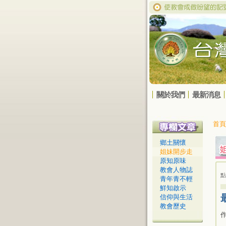
關於我們
最新消息
首頁
鄉土關懷
姐妹開步走
原知原味
教會人物誌
點
青年青不輕
鮮知啟示
信仰與生活
教會歷史
作