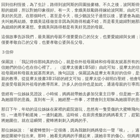
回到伯利恆後，為了生計，路得到波阿斯的田園撿麥穗。不久之後，波阿斯得
順的媳婦，所以對她印象很好。有一天，拿娥美鼓勵路得嫁給波阿斯。由此可
美好的見證。在那個時代，甚至是今天，很少聽說兒子過世以後，婆婆會為媳
夫叫她再結婚。拿娥美這樣做並非因為與路得相處不睦，而是看見媳婦對她那
為媳婦的將來著想。拿娥美與路得都是有美好見證的母親。
這個故事告訴我們，最美麗的母親不僅要愛自己的兒女，也要愛媳婦與女婿；
僅要孝敬自己的父母，也要孝敬公婆與岳父母。
３信仰
保羅說：「我記得你那純真的信心，就是你外祖母羅綺和你母親友妮基所有的
信她們的信心也在你心裡了。」（提摩太後書1章5節）由此可知，提摩太的
祖母羅綺和母親友妮基而來的。換句話說，保羅認為提摩太有美好的信仰，是
親的教導。從提摩太後書3章15節的經文可知，提摩太從小就明白聖經，他會
是接受母親與外祖母的教導而來。許多人的信仰也是如此，通過母親的引導而
曾經有一位姊妹見證說，小時候，媽媽就帶她去參加兒童主日學，但是她一直
為她贖罪的意義。直到有一天，她經歷一件事，才體會到主耶穌為她贖罪的意
那日下午，年幼的這位姊妹在家裡的庭院遊玩，忽然有一隻受傷的大蜜蜂飛向
怕，一邊用手帕遮掩，一邊到處跑。這時候，在廚房煮飯的媽媽看見了，趕緊
將她圍住。就在這瞬間，蜜蜂將刺刺入媽媽的手。
那位姊妹說：「被蜜蜂螫到一定很痛，因為我聽到媽媽發出一聲『唉』。」過
她從圍裙中拉出來。那時，她看見媽媽的手腫起來，讓她非常的傷心。但媽媽