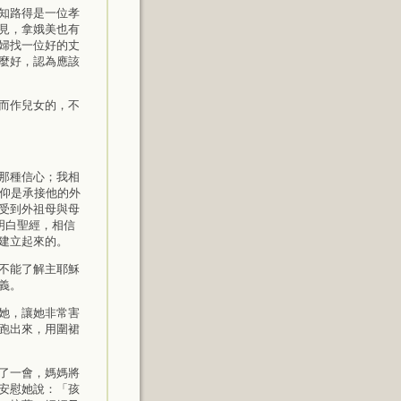
知路得是一位孝
見，拿娥美也有
婦找一位好的丈
麼好，認為應該
而作兒女的，不
那種信心；我相
信仰是承接他的外
受到外祖母與母
明白聖經，相信
建立起來的。
不能了解主耶穌
義。
她，讓她非常害
跑出來，用圍裙
了一會，媽媽將
安慰她說：「孩