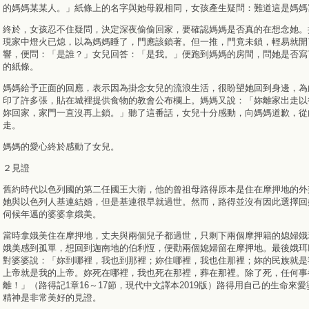
的媽媽某某人。」紙條上的名字與她母親相同，女孩產生疑問：難道這是媽媽
終於，女孩忍不住疑問，決定深夜偷偷回家，要確認媽媽是否真的在想念她。
現家中燈火已熄，以為媽媽睡了，門應該鎖著。但一推，門竟未鎖，輕易就開
響，便問：「是誰？」女兒回答：「是我。」便跑到媽媽的房間，問她是否寫
的紙條。
媽媽給予正面的回應，表示因為掛念女兒的流浪生活，很盼望她回到身邊，為
印了許多張，貼在城裡提供食物的教會公布欄上。媽媽又說：「妳離家出走以
妳回家，家門一直沒再上鎖。」聽了這番話，女兒十分感動，向媽媽道歉，從
走。
媽媽的愛心終於感動了女兒。
２見證
舊約時代以色列國的第二任國王大衛，他的曾祖母路得原本是住在摩押地的外
她與以色列人基連結婚，但是基連很早就過世。然而，路得並沒有因此選擇回
伺候年邁的婆婆拿娥美。
當時拿娥美住在摩押地，丈夫與兩個兒子都過世，只剩下兩個摩押籍的媳婦娥
娥美感到孤單，想回到迦南地的伯利恆，便勸兩個媳婦留在摩押地。最後娥珥
對婆婆說：「妳到哪裡，我也到那裡；妳住哪裡，我也住那裡；妳的民族就是
上帝就是我的上帝。妳死在哪裡，我也死在那裡，葬在那裡。除了死，任何事
離！」（路得記1章16～17節，現代中文譯本2019版）路得用自己的生命來
精神是非常美好的見證。