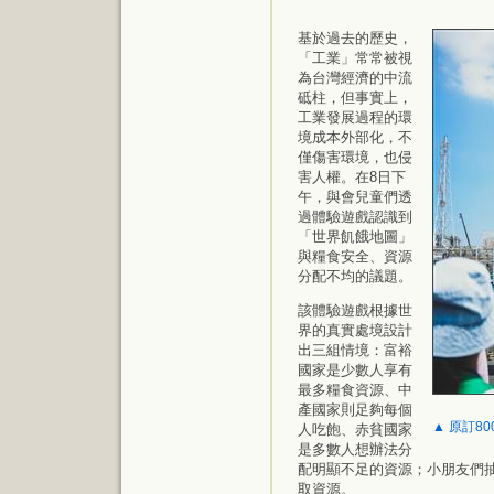
基於過去的歷史，
「工業」常常被視
為台灣經濟的中流
砥柱，但事實上，
工業發展過程的環
境成本外部化，不
僅傷害環境，也侵
害人權。在8日下
午，與會兒童們透
過體驗遊戲認識到
「世界飢餓地圖」
與糧食安全、資源
分配不均的議題。
該體驗遊戲根據世
界的真實處境設計
出三組情境：富裕
國家是少數人享有
最多糧食資源、中
產國家則足夠每個
▲ 原訂8
人吃飽、赤貧國家
是多數人想辦法分
配明顯不足的資源；小朋友們
取資源。