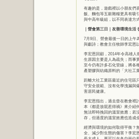
有趣的是，遊戲裡以小朋友們
飯、麵包等五穀雜糧更具有吸
與中高年級組，以不同表達方
｜營會第三日｜友善環境生活 
7月9日、營會最後一日的上午
與獻詩；教會主任牧師李宏恩以
李宏恩回顧，2014年令高雄
生原因主要是人為疏失；而事
至今仍有許多石化管線，將各
產塑膠與紡織原料的「大社工
距離大社工業區最近的住宅區只
守安全規範、沒有化學洩漏與
害居民健康。
李宏恩指出，過去曾在教會裡
本《都是放屁惹得禍》來介紹
無法即時挽回的溫室效應；若沒
存，但過度的溫室效應也造成
經濟與環境的如何取得平衡？
全、減少對生態的傷害？李宏
長大成人，更可以在各自崗位