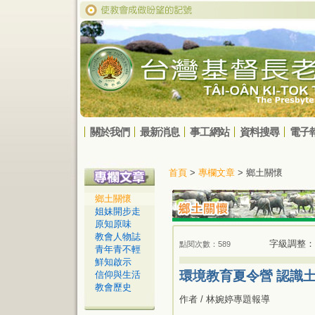
關於我們
最新消息
事工網站
資料搜尋
電子
首頁
>
專欄文章
> 鄉土關懷
鄉土關懷
姐妹開步走
原知原味
教會人物誌
字級調整：
點閱次數：589
青年青不輕
鮮知啟示
環境教育夏令營 認識
信仰與生活
教會歷史
作者 / 林婉婷專題報導