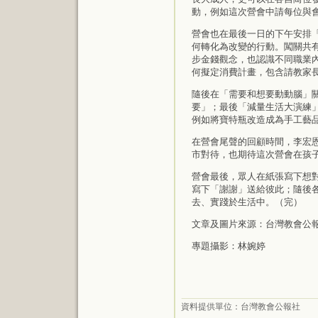
動，例如這次營會中請每位與
營會也在最後一日的下午安排
何轉化為改變的行動。闖關共
步金錢觀念，也認識不同職業
何擬定消費計畫，包含請教家
隨後在「需要和想要動動腦」
要」；最後「減量生活大演練
例如將寶特瓶改造成為手工藝
在營會尾聲的回顧時間，李宏
市對待，也期待這次營會在孩
營會最後，眾人在紙張寫下想
寫下「謝謝」送給彼此；隨後
去、實踐於生活中。（完）
文章及圖片來源：台灣教會公報第
專題攝影：林婉婷
資料提供單位：
台灣教會公報社