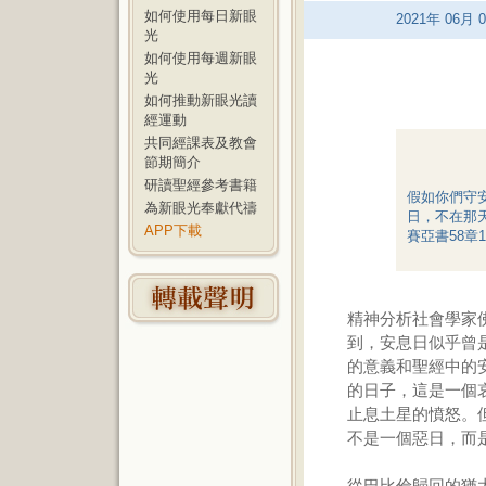
如何使用每日新眼
2021
年
06
月
0
光
如何使用每週新眼
光
如何推動新眼光讀
經運動
共同經課表及教會
節期簡介
研讀聖經參考書籍
假如你們守
為新眼光奉獻代禱
日，不在那
APP下載
賽亞書58章1
精神分析社會學家佛
到，安息日似乎曾
的意義和聖經中的安
的日子，這是一個
止息土星的憤怒。
不是一個惡日，而
從巴比倫歸回的猶