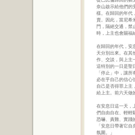
奈山啟示給他們的
樣。在歸回的年代
賣。因此，當尼希
門，隔絕交通，禁
時，上主也會賜福
在歸回的年代，安
天分別出來。在其
作、交談，與上主
這特別的一日是聖
「停止」中，讓所
必在乎自己的信心
自己是否得罪上主
給上主。前六天做
在安息日這一天，
們自由自在、輕輕
恐嚇、責難、實踐
「安息日帶著它自
氛圍。」