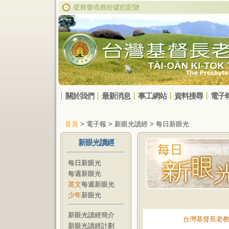
關於我們
最新消息
事工網站
資料搜尋
電子
首頁
> 電子報 > 新眼光讀經 > 每日新眼光
新眼光讀經
每日新眼光
每週新眼光
英文
每週新眼光
少年
新眼光
新眼光讀經簡介
台灣基督長老
新眼光讀經計劃