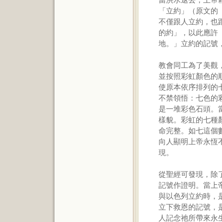
「立約」（原文的
不僅跟人立約，也
的約」，以此應許
地。」立約的記號
教會同工為了美觀
並按照彩虹顏色的
使原本依序排列的
不禁領悟：七色的
是一堆彩色石頭。
樣貌。彩虹的七種
命完整。如七這個
向人顯明上帝永恆
現。
從聖經可發現，除
記號作證明。當上
與以色列立約時，
立下救恩的記號，
人記念祂所帶來永