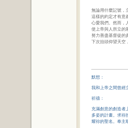
無論用什麼記號，
這樣的約定才有意
心愛我們。然而，
使上帝與人所立的
努力善盡基督徒的
下次抬頭仰望天空
默想：
我和上帝之間曾經
祈禱：
充滿創意的創造者
多姿的計畫。求祢
耀祢的聖名。奉主