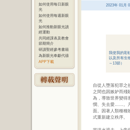
如何使用每日新眼
2023
年
01
月
0
光
如何使用每週新眼
光
如何推動新眼光讀
經運動
共同經課表及教會
節期簡介
研讀聖經參考書籍
我使我的彩
為新眼光奉獻代禱
以及所有生
APP下載
～13節）
自從人墮落犯罪之
之間也因嫉妒而殘
為，導致世界變得
憫、失去愛……。
面。因著人類種種
式重新建立秩序。
當洪水退去，上帝