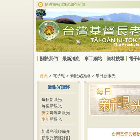
關於我們
最新消息
事工網站
資料搜尋
電子
首頁
> 電子報 > 新眼光讀經 > 每日新眼光
新眼光讀經
每日新眼光
每週新眼光
英文
每週新眼光
少年
新眼光
新眼光讀經簡介
台灣基督長老
新眼光讀經計劃