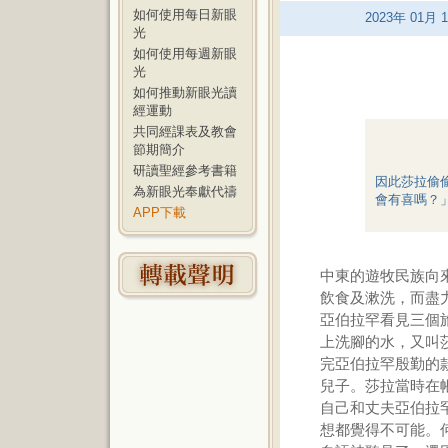
如何使用每日新眼
2023
年
01
月
1
光
如何使用每週新眼
光
如何推動新眼光讀
經運動
共同經課表及教會
節期簡介
研讀聖經參考書籍
因此莎拉偷
為新眼光奉獻代禱
會有喜嗎？」
APP下載
中東的遊牧民族向
飲食及漱洗，而盡
亞伯拉罕看見三個
上洗腳的水，又叫
完亞伯拉罕殷勤的
兒子。莎拉當時在
自己和丈夫亞伯拉
想都覺得不可能。