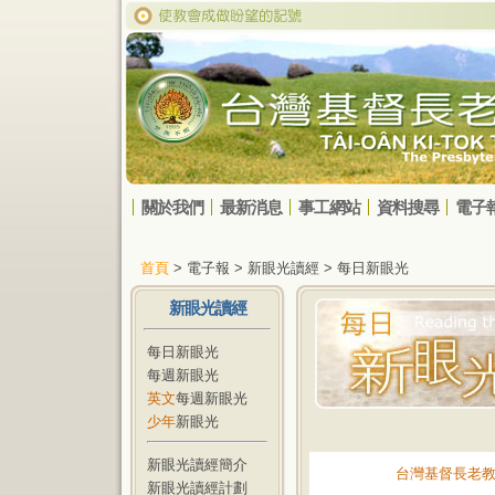
關於我們
最新消息
事工網站
資料搜尋
電子
首頁
> 電子報 > 新眼光讀經 > 每日新眼光
新眼光讀經
每日新眼光
每週新眼光
英文
每週新眼光
少年
新眼光
新眼光讀經簡介
台灣基督長老
新眼光讀經計劃