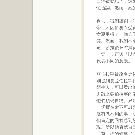
自語被聽見了，還
忙否認。然而，她
過去，我們讀創世記
帝，才因偷笑而受
女夏甲得了一個庶
笑。然而，我們不
道，莎拉後來確實
「笑」，正與「以
代表不同的意義。
亞伯拉罕被改名之
別提到要亞伯拉罕
陌生人，可以看出
力跟上亞伯拉罕的
他們預備食物。只
一切實在太不可思
沒有做不到的事，
個肯定的回答感到
現。所以她否認自
「有，妳的確笑了