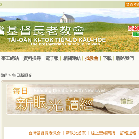
事工網站
資料搜尋
電子報
相關連結
找教會
下載
聯絡我們
光讀經 > 每日新眼光
台灣基督長老教會
∥
新眼光首頁
∥
線上聖經閱讀
∥
訂報退報