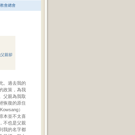
老教會總會
他父親卻
此。過去我的
的政策，為我
。父親為我取
經恢復的原住
wsang）
原本並不太喜
，不也是父親
到我的名字都