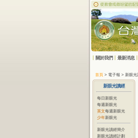
關於我們
最新消息
首頁
> 電子報 > 新眼
新眼光讀經
每日新眼光
每週新眼光
英文
每週新眼光
少年
新眼光
新眼光讀經簡介
新眼光讀經計劃