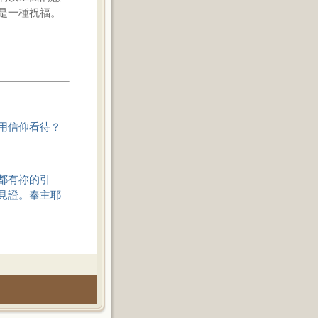
是一種祝福。
用信仰看待？
都有祢的引
見證。奉主耶