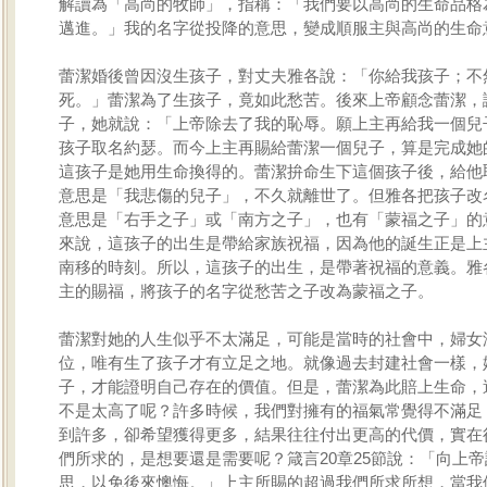
解讀為「高尚的牧師」，指稱：「我們要以高尚的生命品格
邁進。」我的名字從投降的意思，變成順服主與高尚的生命
蕾潔婚後曾因沒生孩子，對丈夫雅各說：「你給我孩子；不
死。」蕾潔為了生孩子，竟如此愁苦。後來上帝顧念蕾潔，
子，她就說：「上帝除去了我的恥辱。願上主再給我一個兒
孩子取名約瑟。而今上主再賜給蕾潔一個兒子，算是完成她
這孩子是她用生命換得的。蕾潔拚命生下這個孩子後，給他
意思是「我悲傷的兒子」，不久就離世了。但雅各把孩子改
意思是「右手之子」或「南方之子」，也有「蒙福之子」的
來說，這孩子的出生是帶給家族祝福，因為他的誕生正是上
南移的時刻。所以，這孩子的出生，是帶著祝福的意義。雅
主的賜福，將孩子的名字從愁苦之子改為蒙福之子。
蕾潔對她的人生似乎不太滿足，可能是當時的社會中，婦女
位，唯有生了孩子才有立足之地。就像過去封建社會一樣，
子，才能證明自己存在的價值。但是，蕾潔為此賠上生命，
不是太高了呢？許多時候，我們對擁有的福氣常覺得不滿足
到許多，卻希望獲得更多，結果往往付出更高的代價，實在
們所求的，是想要還是需要呢？箴言20章25節說：「向上
思，以免後來懊悔。」上主所賜的超過我們所求所想，當我