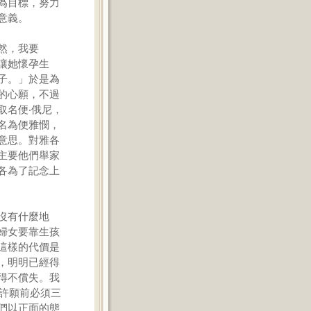
為目標，努力
意義。
然，我要
讓她懷孕生
子。」於是為
的心願，不過
取名便‧俄尼，
名為便雅憫，
意思。對雅各
主要他們舉家
各為了記念上
沒有什麼地
婦女要靠生孩
這樣的代價是
，明明已經得
得不償失。我
帝許願前必須三
們以正面的態