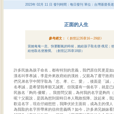
2023
年
02
月
11
日 發刊時間：每日發刊 單位：台灣基督長
正面的人生
參考經文：
《
創世記35章16～29節
》
當她奄奄一息、快要斷氣的時候，她給孩子取名便‧俄尼；
給他取名便雅憫。（創世記35章18節）
許多民族為孩子命名，都有特別的意義，我們原住民更是如
漢名叫李孝誠，李是外來政府給的漢姓，父親為了遵守政府
們兄弟名字中間字取為「忠、孝、仁、愛」，後面是「誠」
名孝誠，是希望我孝順又誠實。但我還有一個名字，就是已
民族名「夠尚‧優耀」。我曾問父親，為何我的名字是夠尚（Ko
呢？父親說，是因為想到當時日本人戰敗投降。說起來，我
歡這名字，現在仔細想想，我降伏於主面前，成為主的僕人
為我取的名字所帶來的信仰意義嗎？如今，許多弟兄姊妹看