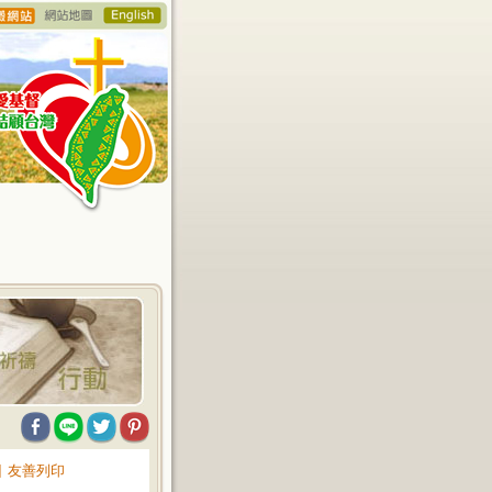
∥
友善列印