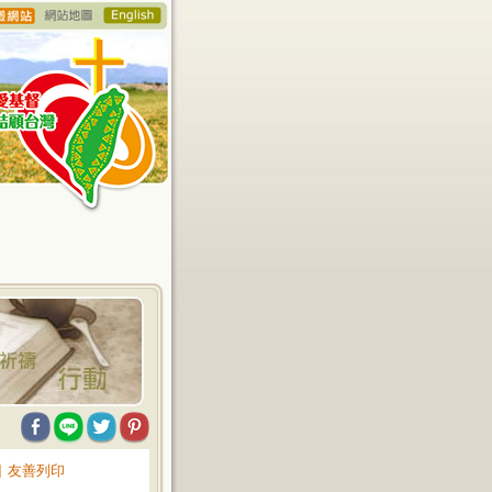
∥
友善列印