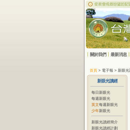
關於我們
最新消息
首頁
> 電子報 > 新眼
新眼光讀經
每日新眼光
每週新眼光
英文
每週新眼光
少年
新眼光
新眼光讀經簡介
新眼光讀經計劃