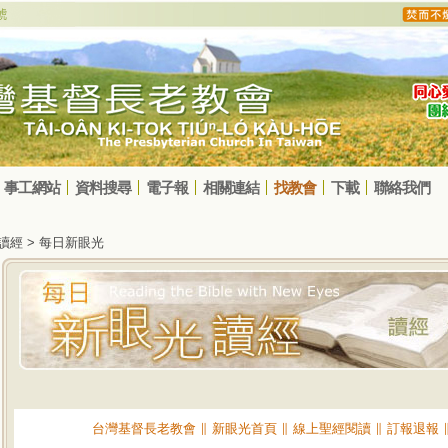
事工網站
資料搜尋
電子報
相關連結
找教會
下載
聯絡我們
光讀經 > 每日新眼光
台灣基督長老教會
∥
新眼光首頁
∥
線上聖經閱讀
∥
訂報退報