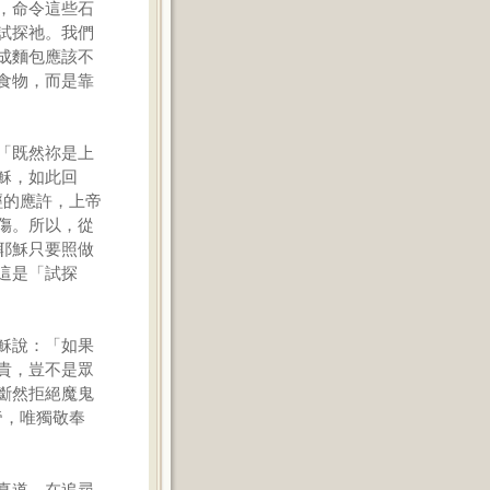
，命令這些石
試探祂。我們
成麵包應該不
食物，而是靠
「既然祢是上
穌，如此回
經的應許，上帝
傷。所以，從
耶穌只要照做
這是「試探
穌說：「如果
貴，豈不是眾
斷然拒絕魔鬼
帝，唯獨敬奉
真道。在追尋