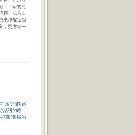
塑「上帝的兒
權柄。成為上
成來炫耀這個
分，更應專一
幫助我能夠察
祢話語的應
主耶穌得勝的