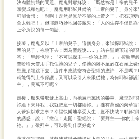
決肉體飢餓的問題。魔鬼對耶穌說：「既然祢是上帝的兒子
頭變成麵包吧！」魔鬼用耶穌具備的「上帝的兒子」身分來
可能會想：「對啊！既然是無所不能的上帝之子，把石頭變
會太難吧！」但耶穌巧妙地回答魔鬼：「人的生存不僅是靠
上帝所說的每一句話。」
接著，魔鬼又以「上帝的兒子」這個身分，來試探耶穌說：
帝的兒子，祢跳下去；因為聖經說……」站在聖殿頂端的耶
答：「聖經也說：『不可試探主──你的上帝。』」按照聖
曾吩咐天使用手托住祂的兒子，使祂的腳不至於在石頭上碰
聖殿頂端跳下去，這件事應該蠻符合聖經的應許，不是嗎？
就能得到上帝保護，又可以吸引人來跟從祂，為何耶穌卻說
主」，萬萬不可呢？
最後，魔鬼帶耶穌上高山，向祂展示萬國的榮華。魔鬼對耶
祢跪下來拜我，我就把這一切都給祢。」擁有萬國的榮華富
人夢寐以求之事？幸福快樂地享受人生，豈不快哉？耶穌卻
的誘惑，說：「撒但！走開！聖經說：『要拜主──你的上
祂。』」敬拜主，可以得到什麼好處？
藉著信靠耶穌，基督徒被賦予特權作上帝的兒女，一生尋求