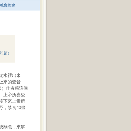
老教會總會
章1節）
從水裡出來
上來的聲音
節）作者藉這個
，上帝所喜愛
接下來上帝所
，禁食40晝
成麵包，來解