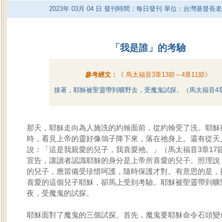
2023
年
03
月
04
日 發刊時間：每日發刊 單位：台灣基督長
「我是誰」的考驗
參考經文：
《
馬太福音3章13節～4章11節
》
接著，耶穌被聖靈帶到曠野去，受魔鬼試探。（馬太福音4
那天，耶穌走向為人施洗的約翰面前，從約翰受了洗。耶穌
時，看見上帝的靈好像鴿子降下來，落在祂身上。還有從天
說：「這是我親愛的兒子，我喜愛祂。」（馬太福音3章17
宣告，讓讀者認識耶穌的身分是上帝所喜愛的兒子。照理說
的兒子，應當備受珍惜呵護，隨時保護才對。有意思的是，
喜愛的這個兒子耶穌，卻馬上受到考驗。耶穌被聖靈帶到曠野
夜，受魔鬼的試探。
耶穌面對了魔鬼的三個試探。首先，魔鬼要耶穌命令石頭變