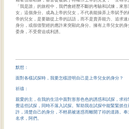
「我是誰」的旅程中，我們會經歷不斷的考驗和試煉，來形
女」這個身分。成為上帝的兒女，不代表能操弄上帝賦予的
帝的兒女，是要聽從上帝的話語，而不是賣弄能力、追求速
身分，或假借聖經的應許來突顯此身分。擁有上帝兒女的身
委身，不受脅迫或利誘。
默想：
面對各樣試探時，我要怎樣證明自己是上帝兒女的身分？
祈禱：
親愛的主，在我的生活中面對形形色色的誘惑和試探，求祢
覺這些試探，同時不落入試探。幫助我在試探中能緊緊抓住
許，清楚自己的身分，不輕易被迷惑而離開了祢的道路。奉
名求，阿們。