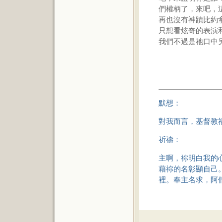
們權柄了，來吧，
再也沒有神蹟比約
只想看炫奇的表演
我們不過是祂口中
默想：
對我而言，基督教
祈禱：
主啊，祢明白我的
藉祢的名彰顯自己
裡。奉主名求，阿