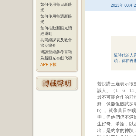
如何使用每日新眼
2023
年
03
月
2
光
如何使用每週新眼
光
如何推動新眼光讀
經運動
共同經課表及教會
節期簡介
研讀聖經參考書籍
這時代的人
為新眼光奉獻代禱
蹟，你們再
APP下載
若說講三遍表示很
該人」（1、6、1
最不可能合作的群
穌，像撒但般試探
b）。就像昔日在
需，但他們仍不滿
生好奇、爭論，以
出，是約拿的神蹟