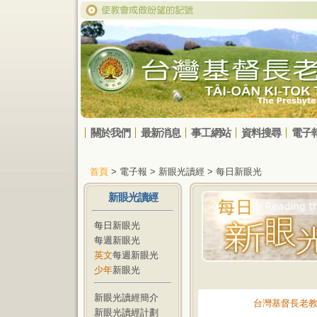
關於我們
最新消息
事工網站
資料搜尋
電子
首頁
> 電子報 > 新眼光讀經 > 每日新眼光
新眼光讀經
每日新眼光
每週新眼光
英文
每週新眼光
少年
新眼光
新眼光讀經簡介
台灣基督長老
新眼光讀經計劃