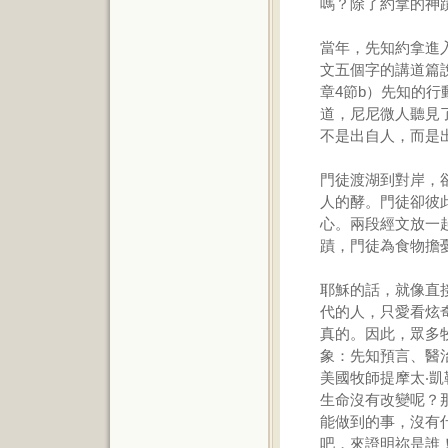
嗎？除了約拿的神
當年，先知約拿進
文五個字的講道篇
章4節b）先知的
道，尼尼微人聽見
不是出自人，而是
門徒渡湖到對岸，
人的酵。門徒卻彼
心。兩段經文放一
蹟，門徒為食物擔
耶穌的話，就像直
代的人，只愛看炫
真的。因此，眾多
象：先知預言、醫
美國牧師提摩太‧凱勒
生命沒有改變呢？
能做到的事，沒有
吧，來證明祢是誰