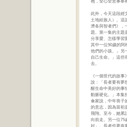
祂，全心全意事奉祂
此外，今天這段經
土地給族人）。這
濟各與智者們》，
題。第一集的主題
分享愛、怎樣學習
其中一位90歲的
他們的小孩。」另
自己生命。」這些
去。
《一個世代的故事
說：「長者要有夢
醒生命中美好的事
動脈硬化。」本集
傘家說，中年喪子
的意志，因為當初
飛翔。至今，她累
向前走。另一位7
好」。長者也要有