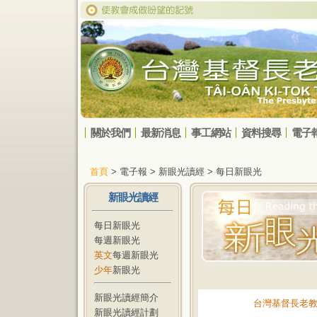
關於我們
最新消息
事工網站
資料搜尋
電子
首頁
> 電子報 > 新眼光讀經 > 每日新眼光
新眼光讀經
每日新眼光
每週新眼光
英文
每週新眼光
少年
新眼光
新眼光讀經簡介
台灣基督長老
新眼光讀經計劃