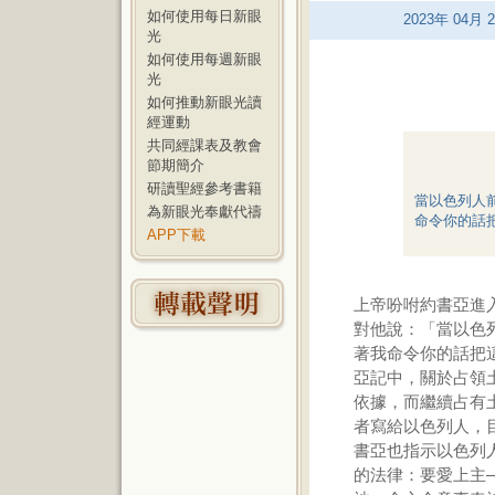
如何使用每日新眼
2023
年
04
月
2
光
如何使用每週新眼
光
如何推動新眼光讀
經運動
共同經課表及教會
節期簡介
研讀聖經參考書籍
當以色列人
為新眼光奉獻代禱
命令你的話
APP下載
上帝吩咐約書亞進
對他說：「當以色
著我命令你的話把這
亞記中，關於占領
依據，而繼續占有
者寫給以色列人，
書亞也指示以色列
的法律：要愛上主