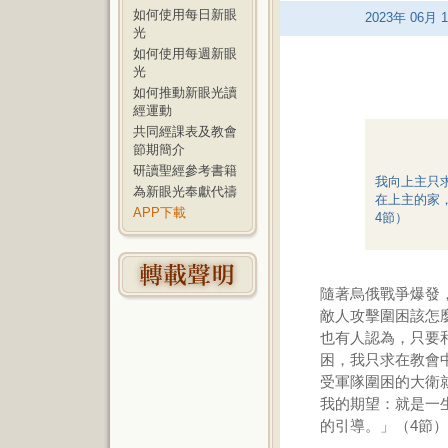
如何使用每日新眼
2023
年
06
月
1
光
如何使用每週新眼
光
如何推動新眼光讀
經運動
共同經課表及教會
節期簡介
研讀聖經參考書籍
我向上主只
為新眼光奉獻代禱
在上主的家
APP下載
4節）
隨著烏俄戰爭爆發
敵人攻擊圍困該怎
也有人認為，只要
困，我只求在教會
受軍隊圍困的大衛
我的期望：就是一
的引導。」（4節）