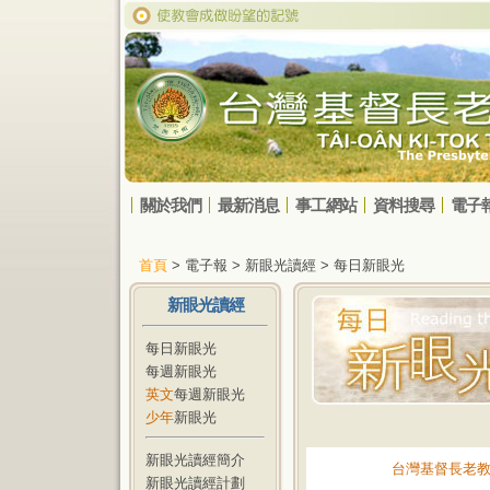
關於我們
最新消息
事工網站
資料搜尋
電子
首頁
> 電子報 > 新眼光讀經 > 每日新眼光
新眼光讀經
每日新眼光
每週新眼光
英文
每週新眼光
少年
新眼光
新眼光讀經簡介
台灣基督長老
新眼光讀經計劃