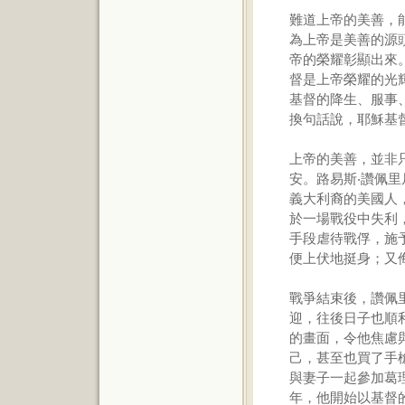
難道上帝的美善，
為上帝是美善的源
帝的榮耀彰顯出來
督是上帝榮耀的光
基督的降生、服事
換句話說，耶穌基
上帝的美善，並非
安。路易斯‧讚佩里尼
義大利裔的美國人
於一場戰役中失利
手段虐待戰俘，施
便上伏地挺身；又
戰爭結束後，讚佩
迎，往後日子也順
的畫面，令他焦慮
己，甚至也買了手槍
與妻子一起參加葛
年，他開始以基督