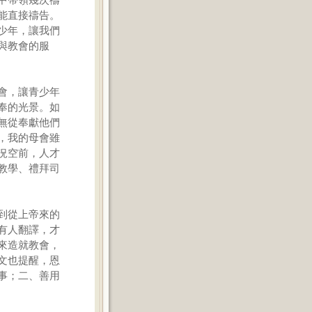
能直接禱告。
少年，讓我們
與教會的服
會，讓青少年
奉的光景。如
無從奉獻他們
，我的母會雖
況空前，人才
教學、禮拜司
到從上帝來的
有人翻譯，才
來造就教會，
文也提醒，恩
事；二、善用