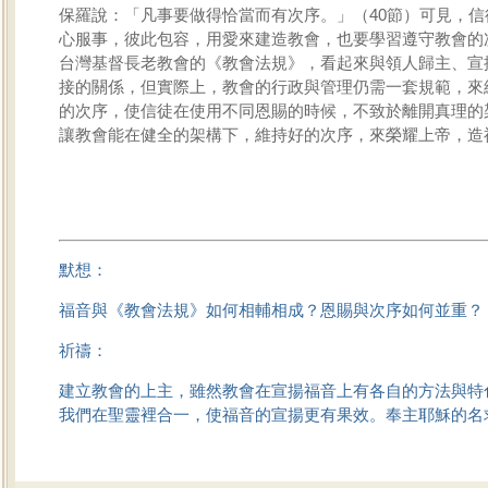
保羅說：「凡事要做得恰當而有次序。」（40節）可見，信
心服事，彼此包容，用愛來建造教會，也要學習遵守教會的
台灣基督長老教會的《教會法規》，看起來與領人歸主、宣
接的關係，但實際上，教會的行政與管理仍需一套規範，來
的次序，使信徒在使用不同恩賜的時候，不致於離開真理的
讓教會能在健全的架構下，維持好的次序，來榮耀上帝，造
默想：
福音與《教會法規》如何相輔相成？恩賜與次序如何並重？
祈禱：
建立教會的上主，雖然教會在宣揚福音上有各自的方法與特
我們在聖靈裡合一，使福音的宣揚更有果效。奉主耶穌的名