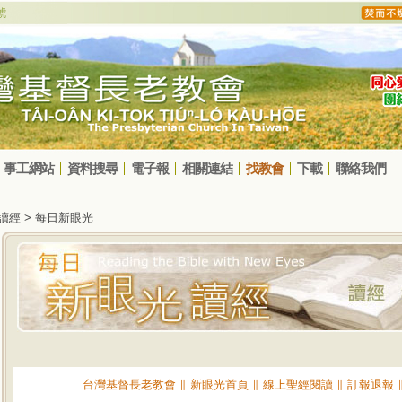
事工網站
資料搜尋
電子報
相關連結
找教會
下載
聯絡我們
光讀經 > 每日新眼光
台灣基督長老教會
∥
新眼光首頁
∥
線上聖經閱讀
∥
訂報退報