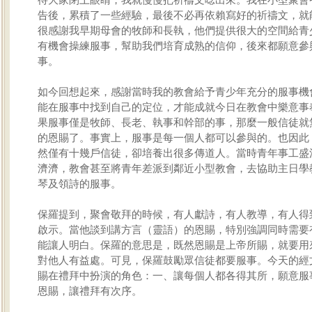
告後，累積了一些經驗，最後不必再依賴寫好的祈禱文，就
很感謝我早期母會的牧師和長執，他們提供很大的空間給青
有機會操練服事，幫助我們培育成熟的信仰，後來都願意參
事。
如今回想起來，感謝當時我的教會給予青少年充分的服事機
能在服事中找到自己的定位，才能成就今日在教會中樂意事
果服事僅是牧師、長老、執事和幹部的事，那麼一般信徒就
的恩賜了。事實上，服事是每一個人都可以參與的。也因此
然僅有十幾戶信徒，卻培養出很多傳道人。當時青年事工盛
濟濟，教會甚至將青年差派到鄰近小型教會，去協助主日學
琴及領詩的服事。
保羅提到，聚會敬拜的時候，有人獻詩，有人教導，有人得
啟示。當他談到講方言（靈語）的恩賜，特別強調同時需要
能讓人明白。保羅的意思是，既然恩賜是上帝所賜，就要用
對他人有益處。可見，保羅鼓勵眾信徒都要服事。今天的經
賜在禮拜中扮演的角色：一、讓每個人都各得其所，願意服
恩賜，讓禮拜有次序。