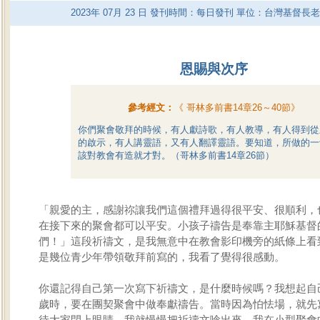
2023
年
07
月
23
日 發刊時間：每日發刊 單位：台灣基督長
恩賜與次序
參考經文：
《
哥林多前書14章26～40節
》
你們聚會敬拜的時候，有人獻詩歌，有人教導，有人得到從
的啟示，有人講靈語，又有人翻譯靈語。要知道，所做的一
該對教會有造就才對。（哥林多前書14章26節）
「親愛的主，感謝祢讓我們這個禮拜過得很平安、很順利，
在接下來的聚會都可以平安。小孩子禱告是奉靠主耶穌基督
們！」這段祈禱文，是我無意中在教會影印機旁的紙條上看
是幾位青少年帶領敬拜前寫的，我看了覺得很感動。
你還記得自己第一次寫下祈禱文，是什麼時候嗎？我想起自己
歲時，要在團契聚會中做奉獻禱告。當時因為怕怯場，就先
待大家閉上眼睛，我就慢慢把祈禱文唸出來。我在小型聚會