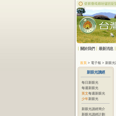
關於我們
最新消息
首頁
> 電子報 > 新眼
新眼光讀經
每日新眼光
每週新眼光
英文
每週新眼光
少年
新眼光
新眼光讀經簡介
新眼光讀經計劃