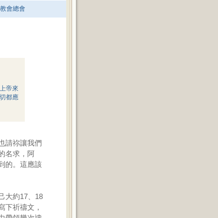
老教會總會
上帝來
切都應
也請祢讓我們
的名求，阿
到的。這應該
大約17、18
寫下祈禱文，
中帶領幾次禱