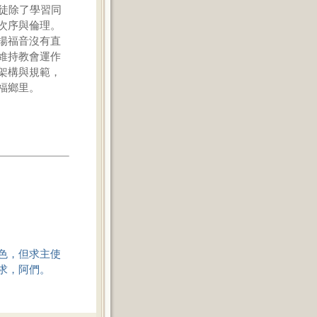
徒除了學習同
次序與倫理。
揚福音沒有直
維持教會運作
架構與規範，
福鄉里。
色，但求主使
求，阿們。