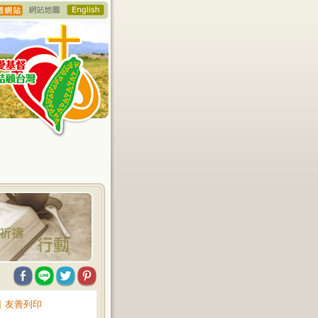
∥
友善列印