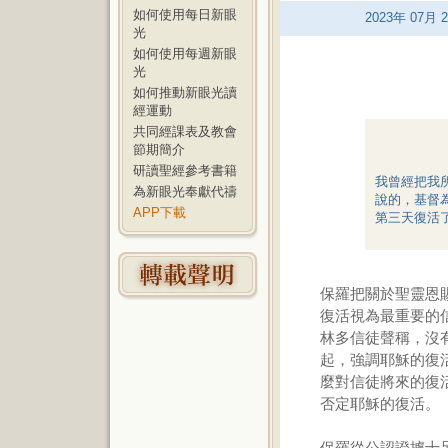
如何使用每日新眼
2023
年
07
月
2
光
如何使用每週新眼
光
如何推動新眼光讀
經運動
共同經課表及教會
節期簡介
研讀聖經參考書籍
我曾經把我
為新眼光奉獻代禱
說的，基督
APP下載
第三天復活了
保羅把關於聖靈恩
復活視為最重要的
林多信徒聲稱，沒
起，強調耶穌的復
麼對信徒將來的復
否定耶穌的復活。
保羅從公認證據十