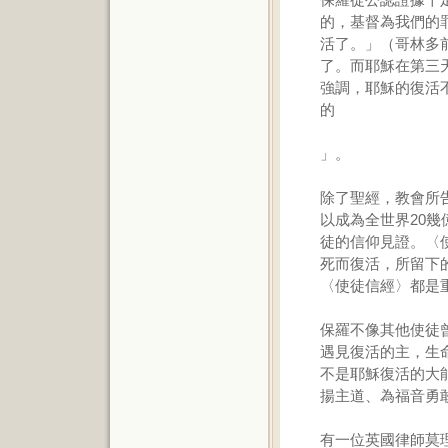
的，基督為我們的
活了。」（哥林多前
了。而耶穌在第三
強調，耶穌的復活
的
」。
除了聖經，教會所
以成為全世界20
徒的信仰見證。〈
死而復活，所留下
〈使徒信經〉都是
保羅不像其他使徒
遇見復活的主，生
不是耶穌復活的大
揚主道、為福音勇
有一位英國律師莫理遜