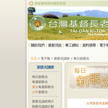
關於我們
最新消息
事工網站
資料搜尋
電子
首頁
> 電子報 > 新眼光讀經 > 每日新眼光
新眼光讀經
每日新眼光
每週新眼光
英文
每週新眼光
少年
新眼光
新眼光讀經簡介
台灣基督長老
新眼光讀經計劃