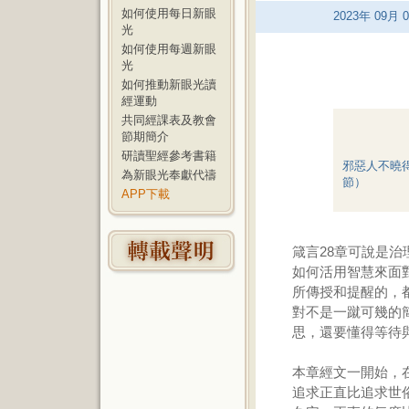
如何使用每日新眼
2023
年
09
月
0
光
如何使用每週新眼
光
如何推動新眼光讀
經運動
共同經課表及教會
節期簡介
研讀聖經參考書籍
邪惡人不曉
為新眼光奉獻代禱
節）
APP下載
箴言28章可說是
如何活用智慧來面
所傳授和提醒的，
對不是一蹴可幾的
思，還要懂得等待
本章經文一開始，
追求正直比追求世