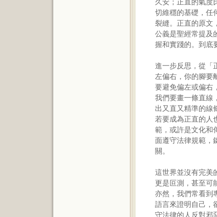
久安；正直的氣度
切維穩的基礎，任
裂縫。正直的原文
公義是聖經常提及
握和實踐的。到底
進一步反思，從「
左偏右，你的腳要離
要避免偏左或偏右
我們要畫一條直線
出又直又精準的線
若要成為正直的人
範，或許是文化和
面遵守法律規範，
關。
這世界並沒有完美
更是叵測，甚至可
亦然，我們常看到
語言來證明自己，
守法律的人反對邪