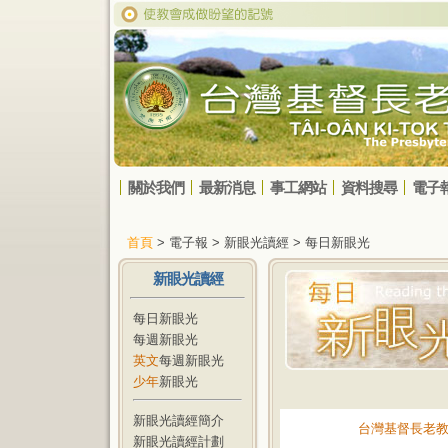
關於我們
最新消息
事工網站
資料搜尋
電子
首頁
> 電子報 > 新眼光讀經 > 每日新眼光
新眼光讀經
每日新眼光
每週新眼光
英文
每週新眼光
少年
新眼光
新眼光讀經簡介
台灣基督長老
新眼光讀經計劃