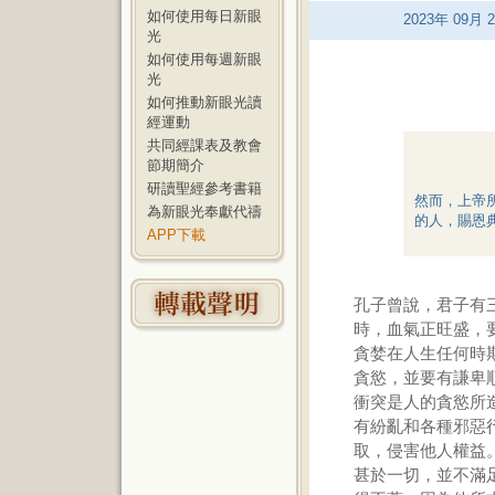
如何使用每日新眼
2023
年
09
月
2
光
如何使用每週新眼
光
如何推動新眼光讀
經運動
共同經課表及教會
節期簡介
研讀聖經參考書籍
然而，上帝
為新眼光奉獻代禱
的人，賜恩
APP下載
孔子曾說，君子有
時，血氣正旺盛，
貪婪在人生任何時
貪慾，並要有謙卑
衝突是人的貪慾所
有紛亂和各種邪惡
取，侵害他人權益
甚於一切，並不滿