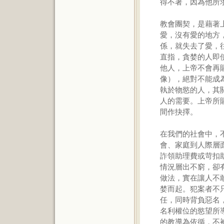
得不著，因為他所
教會團契，是藉著
愛，沒有愛的地方
係，就失去了愛，
直指，貪婪的人即
他人，上帝不會再
像），絕對不能成
執於物慾的人，其
人的需要。上帝所
間作抉擇。
在我們的社會中，
會、家庭到人際層
詐領助理費或苛扣
情況層出不窮，卻
做法，實在讓人不
婪而起。犯案者不
任，同時背負惡名
名利權位的慾望所
的教導為依循，不