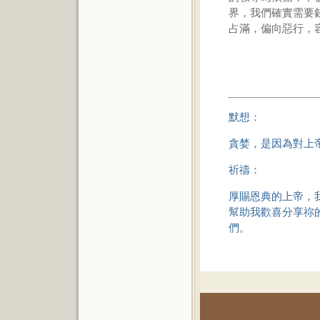
界，我們確實需要
占滿，偏向惡行，
默想：
貪婪，是因為對上
祈禱：
厚賜恩典的上帝，
幫助我歡喜分享祢
們。