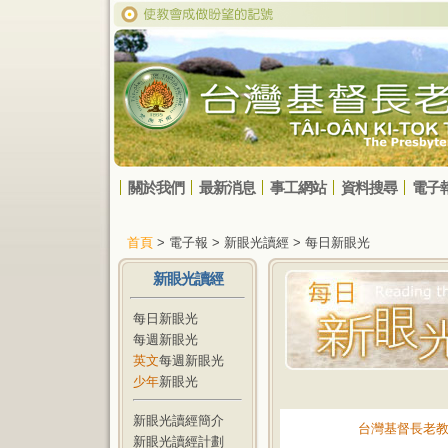
關於我們
最新消息
事工網站
資料搜尋
電子
首頁
> 電子報 > 新眼光讀經 > 每日新眼光
新眼光讀經
每日新眼光
每週新眼光
英文
每週新眼光
少年
新眼光
新眼光讀經簡介
台灣基督長老
新眼光讀經計劃