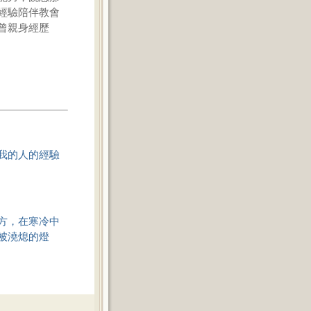
經驗陪伴教會
曾親身經歷
我的人的經驗
方，在寒冷中
被澆熄的燈