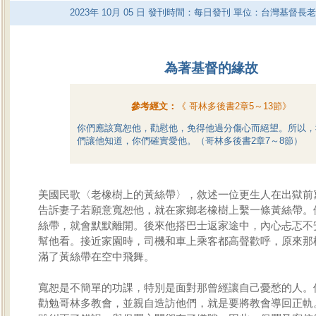
2023
年
10
月
05
日 發刊時間：每日發刊 單位：台灣基督長
為著基督的緣故
參考經文：
《
哥林多後書2章5～13節
》
你們應該寬恕他，勸慰他，免得他過分傷心而絕望。所以，
們讓他知道，你們確實愛他。（哥林多後書2章7～8節）
美國民歌〈老橡樹上的黃絲帶〉，敘述一位更生人在出獄前
告訴妻子若願意寬恕他，就在家鄉老橡樹上繫一條黃絲帶。
絲帶，就會默默離開。後來他搭巴士返家途中，內心忐忑不
幫他看。接近家園時，司機和車上乘客都高聲歡呼，原來那
滿了黃絲帶在空中飛舞。
寬恕是不簡單的功課，特別是面對那曾經讓自己憂愁的人。
勸勉哥林多教會，並親自造訪他們，就是要將教會導回正軌