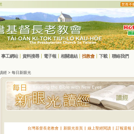
事工網站
資料搜尋
電子報
相關連結
找教會
下載
聯絡我們
光讀經 > 每日新眼光
台灣基督長老教會
∥
新眼光首頁
∥
線上聖經閱讀
∥
訂報退報