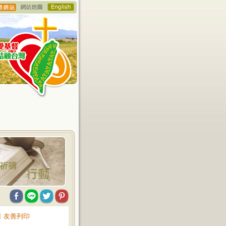
∥
友善列印