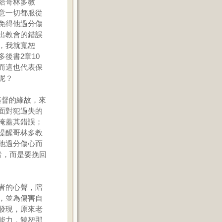
給哥林多教
意一切都服從
免得他過分傷
出教會的錯誤
，我就寬恕
後書2章10
而這也代表保
呢？
基督的緣故，來
面對犯過失的
掩蓋其錯誤；
提醒哥林多教
他過分傷心而
者，而是要挽回
者的心聲，陪
，並為傷害自
發現，原來老
能力，饒恕那