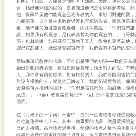
雖糾正了錯誤，與保羅之間卻有了嫌隙。因此，保羅又寫信
會，指出他寫信的目的，是要知道他們是否經得起考驗，願
他。保羅希望他們能寬恕已經悔改的人，來顯明對他的愛，
心而絕望。原本哥林多教會過度包容犯過失者，而當保羅指
後，他們卻又過度譴責犯過者。因此保羅說：「你們寬恕誰
誰。如果我有所寬恕，是代表基督為你們寬恕的。」（哥林多
節）也就是說，如果基督已寬恕了某人，教會也要寬恕他，
羅已寬恕那人。既然基督都寬恕了，我們豈有不寬恕的道理
當時保羅給教會的功課，至今仍是我們的功課──我們要為
顯出對犯錯者的愛，這就是順從真理，活出對人的愛。有時
人，我們常有兩套標準。對有權勢的人，我們可能因害怕而
對沒有權勢的人，縱使他已悔改了，我們仍過度苛責。保羅
會避免落入撒但的詭計，「你們應該寬恕他，勸慰他，免得
絕望。」（7節）教會需要有紀律，但目的不是要趕走犯錯
他們。
在《月光下的十字架》一書中，提到一位老牧者傾聽受傷牧
伴他從傷害中走出來。其中一個重要的功課，便是選擇饒恕
己的人祈禱。當老牧者過世後，受傷的牧者才從他的手冊中
牧者所經歷的傷害比他自己還要多，但是老牧者倚靠基督的