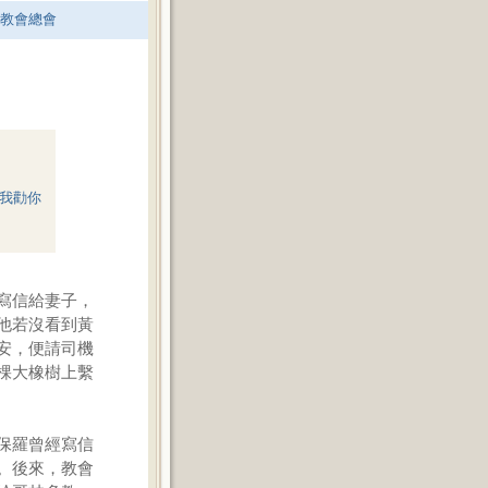
老教會總會
我勸你
寫信給妻子，
他若沒看到黃
安，便請司機
棵大橡樹上繫
保羅曾經寫信
。後來，教會