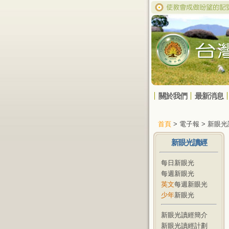
關於我們
最新消息
首頁
> 電子報 > 新眼
新眼光讀經
每日新眼光
每週新眼光
英文
每週新眼光
少年
新眼光
新眼光讀經簡介
新眼光讀經計劃