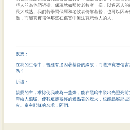
些人並為他們祈禱。保羅就如那位老牧者一樣，以過來人的
長大成熟。我們若學習保羅和老牧者倚靠基督，也可以因著
過，而能真實陪伴那些在傷害中無法寬恕他人的人。
默想：
在我的生命中，曾經有過因著基督的緣故，而選擇寬恕傷害
嗎？
祈禱：
親愛的主，求祢使我成為一盞燈，能在黑暗中發出光照亮前
帶給人溫暖。使我這盞被祢的愛點著的燈火，也能點燃那些
火。奉主耶穌的名求，阿們。