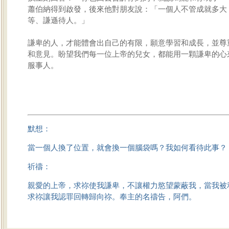
蕭伯納得到啟發，後來他對朋友說：「一個人不管成就多大
等、謙遜待人。」
謙卑的人，才能體會出自己的有限，願意學習和成長，並尊
和意見。盼望我們每一位上帝的兒女，都能用一顆謙卑的心
服事人。
默想：
當一個人換了位置，就會換一個腦袋嗎？我如何看待此事？
祈禱：
親愛的上帝，求祢使我謙卑，不讓權力慾望蒙蔽我，當我被
求祢讓我認罪回轉歸向祢。奉主的名禱告，阿們。