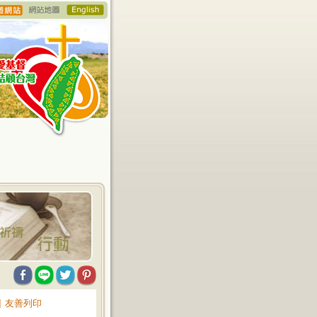
∥
友善列印