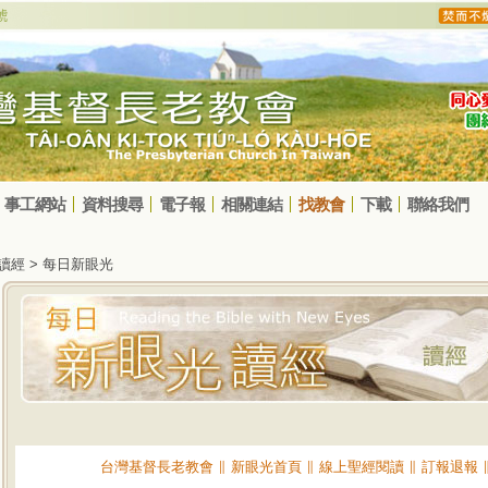
事工網站
資料搜尋
電子報
相關連結
找教會
下載
聯絡我們
光讀經 > 每日新眼光
台灣基督長老教會
∥
新眼光首頁
∥
線上聖經閱讀
∥
訂報退報