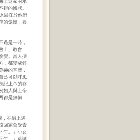
海上返家的水
不得的慘狀。
原因在於他們
憚的傲慢，要
不過是一時，
會上、教會
改變。當人擁
方，都變成鎂
尊榮的掌聲，
自己可以呼風
忘記上帝的存
例如人與上帝
西都是無價
國訪問，在街上遇
孩回家會受責
下午。」小女
下午。」這讓