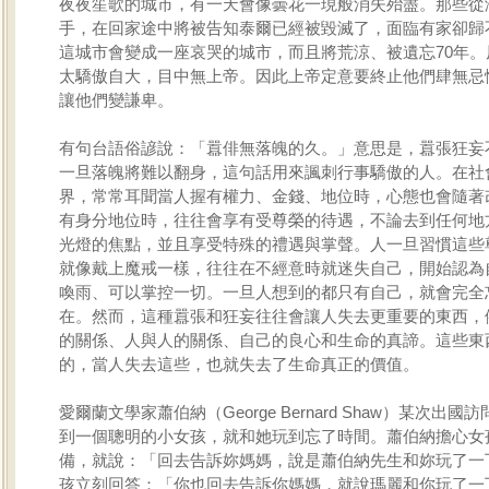
夜夜笙歌的城市，有一天會像曇花一現般消失殆盡。那些從
手，在回家途中將被告知泰爾已經被毀滅了，面臨有家卻歸
這城市會變成一座哀哭的城市，而且將荒涼、被遺忘70年。
太驕傲自大，目中無上帝。因此上帝定意要終止他們肆無忌
讓他們變謙卑。
有句台語俗諺說：「囂俳無落魄的久。」意思是，囂張狂妄
一旦落魄將難以翻身，這句話用來諷刺行事驕傲的人。在社
界，常常耳聞當人握有權力、金錢、地位時，心態也會隨著
有身分地位時，往往會享有受尊榮的待遇，不論去到任何地
光燈的焦點，並且享受特殊的禮遇與掌聲。人一旦習慣這些
就像戴上魔戒一樣，往往在不經意時就迷失自己，開始認為
喚雨、可以掌控一切。一旦人想到的都只有自己，就會完全
在。然而，這種囂張和狂妄往往會讓人失去更重要的東西，
的關係、人與人的關係、自己的良心和生命的真諦。這些東
的，當人失去這些，也就失去了生命真正的價值。
愛爾蘭文學家蕭伯納（George Bernard Shaw）某次出
到一個聰明的小女孩，就和她玩到忘了時間。蕭伯納擔心女
備，就說：「回去告訴妳媽媽，說是蕭伯納先生和妳玩了一
孩立刻回答：「你也回去告訴你媽媽，就說瑪麗和你玩了一