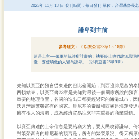
2023
年
11
月
13
日 發刊時間：每日發刊 單位：台灣基督長
謙卑到主前
參考經文：
《
以賽亞書23章1～18節
》
這是上主──萬軍的統帥所計畫的；祂要終止他們肆無忌憚
慢，要使驕傲的人變為謙卑。（以賽亞書23章9章）
先知以賽亞的預言從東邊的巴比倫開始，到西邊腓尼基的泰
西頓結束，以賽亞書23章是先知對最後一個國家所說的預言
重要的地理位置，各國的進出口都要經過它的海港城市，因
沃月灣最繁榮富有的國家。腓尼基的泰爾和西頓是海運發達
擁有很大的海港，成為經濟貿易往來非常重要的商業重鎮。
以賽亞傳達的上帝信息是要給猶大的，要人民曉得謙卑、倚
對繁榮富有的腓尼基的預言是，所有的繁榮景況、得天獨厚