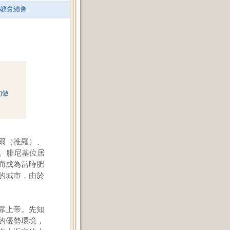
老教會總會
的傲
爾（推羅）、
。腓尼基位居
而成為當時肥
的城市，由於
靠上帝。先知
的優勢環境，