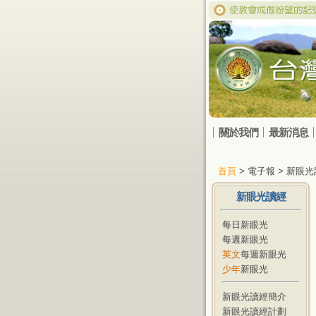
關於我們
最新消息
首頁
> 電子報 > 新眼
新眼光讀經
每日新眼光
每週新眼光
英文
每週新眼光
少年
新眼光
新眼光讀經簡介
新眼光讀經計劃