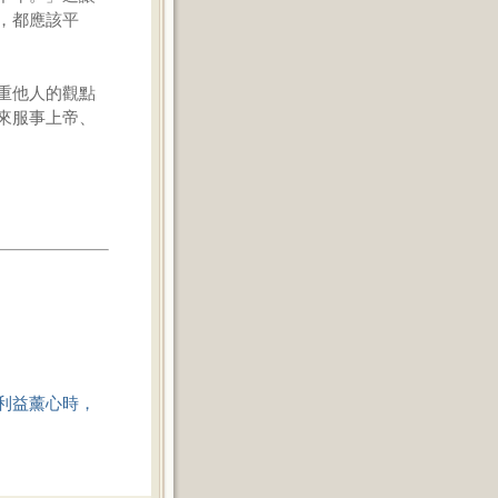
，都應該平
重他人的觀點
來服事上帝、
利益薰心時，