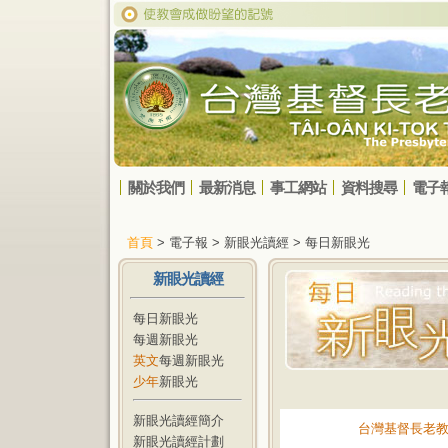
關於我們
最新消息
事工網站
資料搜尋
電子
首頁
> 電子報 > 新眼光讀經 > 每日新眼光
新眼光讀經
每日新眼光
每週新眼光
英文
每週新眼光
少年
新眼光
新眼光讀經簡介
台灣基督長老
新眼光讀經計劃