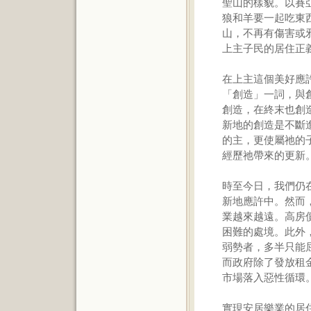
聖山的樣貌。以賽亞
狼和羊要一起吃東
山，不再有傷害或
上主子民的居住正
在上主這個美好應許
「創造」一詞，與
創造，在終末也創
新地的創造是不斷
的主，更使屬祂的
經歷祂帶來的更新
時至今日，我們仍
新地應許中。然而
業越來越遠。高房
困難的處境。此外
弱勢者，多半只能
而政府除了發放租
市場落入惡性循環
實現安居樂業的居