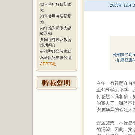
如何使用每日新眼
2023
年
12
月
3
光
如何使用每週新眼
光
如何推動新眼光讀
經運動
共同經課表及教會
節期簡介
研讀聖經參考書籍
他們造了房
為新眼光奉獻代禱
（以賽亞書6
APP下載
今年，有建商在台南
至4280萬元不等
何感想？我相信，
的實力了。雖然不
安居樂業的確是人
安居樂業，不僅是
的渴望。因此，接