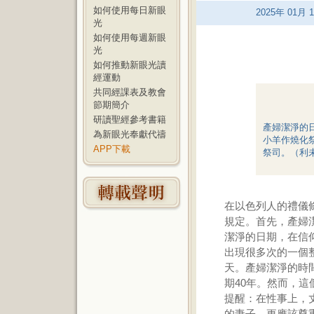
如何使用每日新眼
2025
年
01
月
1
光
如何使用每週新眼
光
如何推動新眼光讀
經運動
共同經課表及教會
節期簡介
研讀聖經參考書籍
產婦潔淨的
為新眼光奉獻代禱
小羊作燒化
APP下載
祭司。（利未
在以色列人的禮儀
規定。首先，產婦潔
潔淨的日期，在信
出現很多次的一個整
天。產婦潔淨的時
期40年。然而，
提醒：在性事上，
的妻子，更應該尊