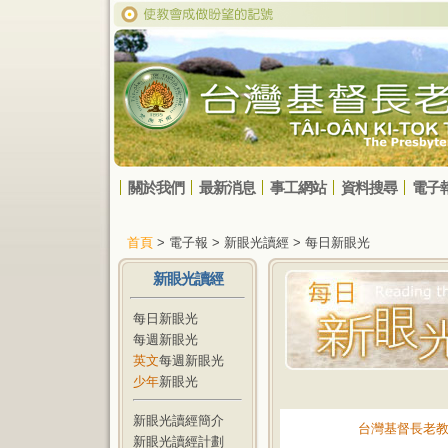
關於我們
最新消息
事工網站
資料搜尋
電子
首頁
> 電子報 > 新眼光讀經 > 每日新眼光
新眼光讀經
每日新眼光
每週新眼光
英文
每週新眼光
少年
新眼光
新眼光讀經簡介
台灣基督長老
新眼光讀經計劃