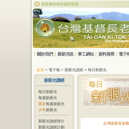
關於我們
最新消息
事工網站
資料搜尋
電子
首頁
> 電子報 > 新眼光讀經 > 每日新眼光
新眼光讀經
每日新眼光
每週新眼光
英文
每週新眼光
少年
新眼光
新眼光讀經簡介
台灣基督長老
新眼光讀經計劃