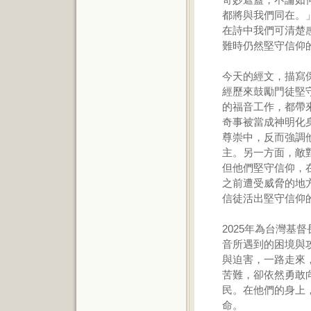
都將與我們同在。」
在詩中我們可清楚
難時仍然堅守信仰
今天的經文，描寫
經歷來鼓勵門徒堅
的福音工作，都帶
奇事被當成神明化
尊崇中，反而強調
主。另一方面，敵
但他們堅守信仰，
之前遭受威脅的地
信徒活出堅守信仰
2025年為台灣基
音所遇到的困境與
與迫害，一路走來
苦難，卻依然勇敢
民。在他們的身上
命。