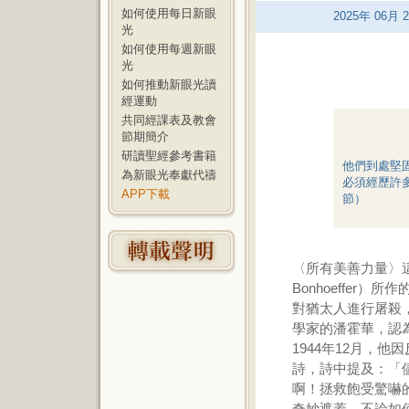
如何使用每日新眼
2025
年
06
月
2
光
如何使用每週新眼
光
如何推動新眼光讀
經運動
共同經課表及教會
節期簡介
研讀聖經參考書籍
他們到處堅
為新眼光奉獻代禱
必須經歷許
APP下載
節）
〈所有美善力量〉這
Bonhoeffe
對猶太人進行屠殺
學家的潘霍華，認
1944年12月，
詩，詩中提及：「
啊！拯救飽受驚嚇
奇妙遮蓋，不論如