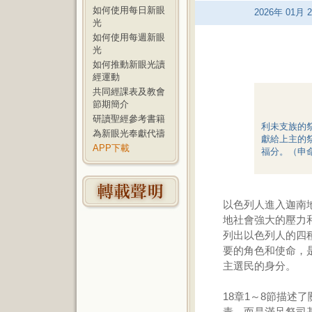
如何使用每日新眼
2026
年
01
月
2
光
如何使用每週新眼
光
如何推動新眼光讀
經運動
共同經課表及教會
節期簡介
研讀聖經參考書籍
利未支族的
為新眼光奉獻代禱
獻給上主的
APP下載
福分。（申命
以色列人進入迦南
地社會強大的壓力和
列出以色列人的四
要的角色和使命，
主選民的身分。
18章1～8節描述
責，而是滿足祭司