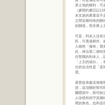
承土地的權利，可
（參閱約書亞記13
未支派的產業並不
之間這種特殊的關
的關係，而非將上
可是，利未人沒有
民，可透過耕作、
人雖然「擁有」寶
此，律法第二個特
任聖職的利未人，
「上主的福分」，
分的合法性是「直
需。
基督徒身處這個複
惑，這項關於祭司
團體當中，祭司扮
人珍惜和持守其獨
裡的角色，也和這