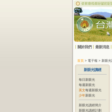
關於我們
最新消息
首頁
> 電子報 > 新眼
新眼光讀經
每日新眼光
每週新眼光
英文
每週新眼光
少年
新眼光
新眼光讀經簡介
新眼光讀經計劃