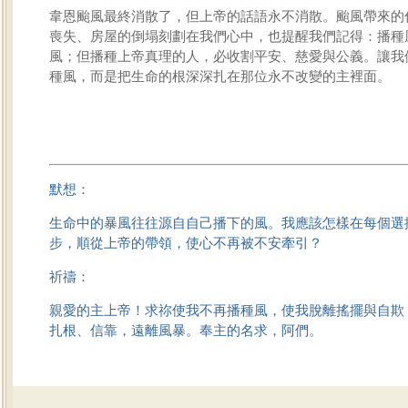
韋恩颱風最終消散了，但上帝的話語永不消散。颱風帶來的
喪失、房屋的倒塌刻劃在我們心中，也提醒我們記得：播種
風；但播種上帝真理的人，必收割平安、慈愛與公義。讓我
種風，而是把生命的根深深扎在那位永不改變的主裡面。
默想：
生命中的暴風往往源自自己播下的風。我應該怎樣在每個選
步，順從上帝的帶領，使心不再被不安牽引？
祈禱：
親愛的主上帝！求祢使我不再播種風，使我脫離搖擺與自欺
扎根、信靠，遠離風暴。奉主的名求，阿們。