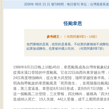
2026
年
08
月
21
日 發刊時間：每日發刊 單位：台灣基督長
怪颱韋恩
參考經文：
《
何西阿書8章1～14節
》
他們播種的是風，收割的是暴風。不結實的麥穗做不成麵包
結實做成麵包，也要被外國人吃掉。（何西阿書8章7節）
1986年8月21日晚上10點45分，韋恩颱風成為台灣有氣象
從濁水溪口登陸的中度颱風。它在22日由西向東穿越台灣，
24日再度增強轉向，從台東大武登陸，隨即穿越恆春半島。
弱為熱帶氣旋的韋恩颱風竟「死而復生」，並尾隨薇拉颱風
進，第三度逼進。韋恩從8月16日形成，直到9月7日消散，
這一個颱風二次登陸，三次警報，四次轉向，被稱為「四大
造成68人死亡、19人失蹤、442人受傷，成千上萬間房屋全