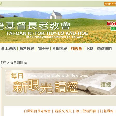
事工網站
資料搜尋
電子報
相關連結
找教會
下載
聯絡我們
光讀經 > 每日新眼光
台灣基督長老教會
∥
新眼光首頁
∥
線上聖經閱讀
∥
訂報退報