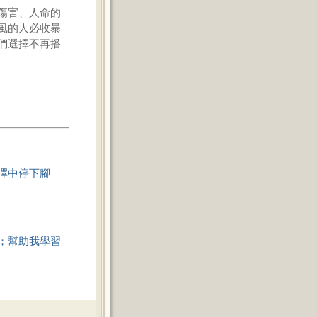
傷害、人命的
風的人必收暴
們選擇不再播
擇中停下腳
；幫助我學習