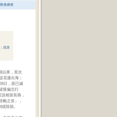
老教會總會
；就算
紀錄以來，首次
從花蓮出海；
28日，原已減
緩慢偏北行
可說相當長壽，
怪颱之首」，
倒或毀損。