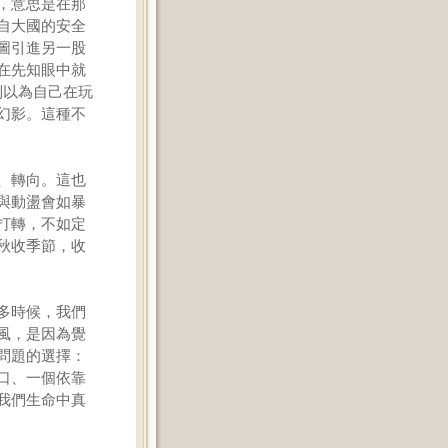
，意思是在那
自大國的安全
圖引進另一股
在先知眼中就
列以為自己在玩
幻影。這種不
、轉向。這也
與動盪會如暴
打轉，不如定
秋收季節，收
多時候，我們
風，是因為覺
問題的選擇：
口、一個依靠
我們生命中真