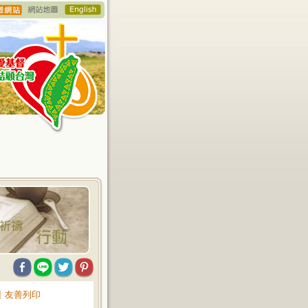
∥
友善列印