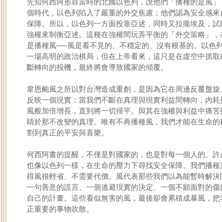
先知何西阿形容當時的北國以色列，說他們「播種的是風」
個時代，以色列陷入了嚴重的外交焦慮；他們認為安全感來
保障。所以，以色列一方面投靠亞述，同時又拉攏埃及，試
強權來制衡亞述。這種在強權間玩弄平衡的「外交策略」，
是播種風──風是看不見的、不穩定的、沒有根基的。以色
一場高明的政治棋局，但在上帝看來，這只是在虛空中抓取
斷轉向的投機，最終將會導致國家的傾覆。
韋恩颱風之所以對台灣造成重創，是因為它在周邊反覆盤旋
反映一個現實：當我們不斷在真理與現實利益間轉向，內耗
風般加倍增長，直到將一切掃平。與其在強權與利益中痛苦
睛於那不改變的真理。唯有不再播種風，我們才能在生命的
割到真正的平安與喜樂。
何西阿書的提醒，不僅是對國家的，也是對每一個人的。許
也像以色列一樣，在生命的壓力下尋找安全保障。我們播種
得風很輕省、不需要代價。風代表那些我們以為能暫時解決
一句善意的謊言、一個逃避現實的決定、一個不願面對的傷
自己的計畫。這些看似無害的風，最後卻會累積成暴風，把
正重要的事物吹散。