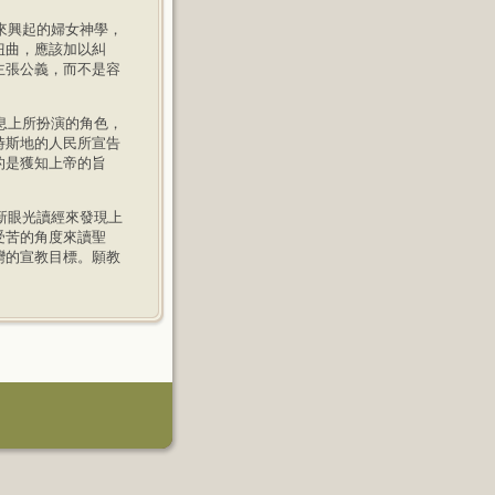
來興起的婦女神學，
扭曲，應該加以糾
主張公義，而不是容
息上所扮演的角色，
時斯地的人民所宣告
的是獲知上帝的旨
新眼光讀經來發現上
受苦的角度來讀聖
灣的宣教目標。願教