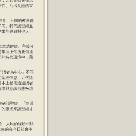
教，尤其是教會在第
信仰、活出見證的宣
教育、不同的教派傳
不同。我們讀聖經並
結果則導致對他人、
寓意式解經、字義分
何掌握上帝所要傳達
同的時代環境中，藉
「讀者為中心」不同
的聖經信息。近代詮
基本上都需透過讀者
處境與意識形態扮演
在研讀聖經，「新眼
」的眼光來讀聖經才
會、人民的經驗相結
生生的在今日社會中