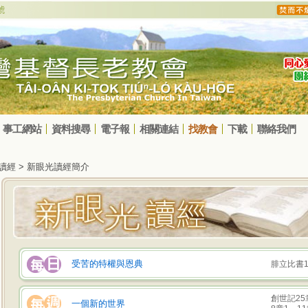
事工網站
資料搜尋
電子報
相關連結
找教會
下載
聯絡我們
光讀經 > 新眼光讀經簡介
受苦的特權與恩典
腓立比書1
創世記25
一個新的世界