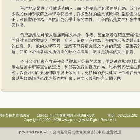
聖經的話是為了釋放受苦的人，而不是要合理化壓迫的行為。近年
少數民族神學或解放神學等都提出，許多聖經的信息被既得利益團體所
正，來使聖經作為上帝的話更合乎上帝的本性。上帝的話是要在社會中
忍欺壓。
傳統讀經法可能太過強調經文本身、作者、甚至讀者在確立聖經信
而只試圖尋求聖經之「客觀」意涵，忽略了它作為上帝的啟示所要對斯
的信息。與一般的文學不同，讀經不只要窮究經文本身的意涵，更重要
意，知道上帝藉著經文所傳達的呼召與差遣。這才是讀經的真正意義。
今日台灣社會存在著許多苦難和不公義的現象，亟需教會與信徒以
帝在這當中所要宣告的話語，和所要施行的拯救作為。唯有我們從這些
經，教會才明白要如何獻身與上帝同工，更積極的參與建立上帝國在台
會以聖經為根基來改造我們的社會，建立公義和平之人間天國。
灣基督長老教會總會
106613 台北市羅斯福路三段269巷3號
電話：02-23625282
Copyright © 2000 -
2026 www.pct.org.tw All Rights Reserved.
powered by ICPCT. 台灣基督長老教會總會資訊中心 建置維護