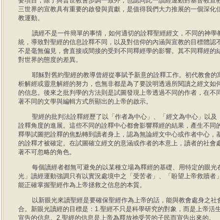
要項目，除了與普世教會步調一致外，也認同此一讀經運動對基督教宣
三世界的宣教具有重要的啟發與貢獻，是值得我們大力推展的一個深化
教運動。
讀經不是一件簡單的事情，如何適切的詮釋聖經經文，不同的神學
統，導致對聖經的信息詮釋不同，以及對信仰的內涵與宣教的目標體認
不是毫無偏見，會直接或間接的受到不同釋經學的影響。其不同釋經的
對世界的態度的差異。
耶穌對舊約聖經的教導曾經從事賦予新意的詮釋工作。初代教會的
析解經或靈意解經的努力，也無非都是為了要說明透過所閱讀之經文如
的信息。後來之批判學的方法則是試圖發現上帝透過不同的作者，在不
著不同的文學與編輯方式所顯出的上帝的啟示。
聖經的批判法詮釋經歷了以「作者為中心」、「經文為中心」以及
詮釋角度的進展。這些不同的詮釋中心都會影響釋經的結果，產生不同
釋學試圖把詮釋的焦點轉到讀者身上，認為無論經文中心或作者中心，
的詮釋才被確定。在試圖確立經文的意涵或作者的本意上，讀者的社會
著不可忽略的角色。
每個讀經者都無可避免的以某種立場為釋經的基礎、用特定的眼光
光」讀經運動強調只有以實況處境中之「受苦者」、「盼望上帝救贖者
能正確掌握聖經作為上帝拯救之信息的本質。
以新眼光來讀聖經是要確保聖經作為上帝的話，能與教會處身之社
合。新眼光讀經的目標是：1.聖經不只是科學研究的對象，而是上帝活
宣告的信息。2.聖經的信息是上帝為釋放祂受苦的子民而宣告出來的。