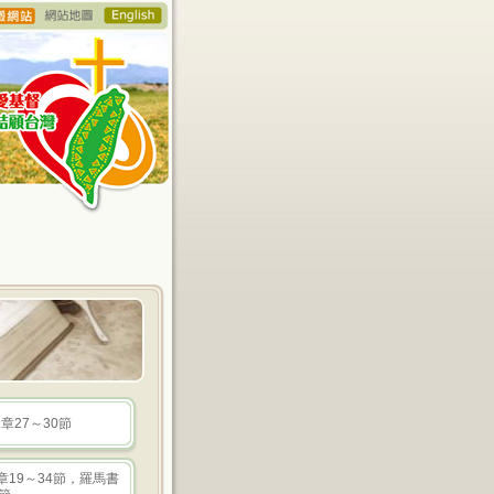
章27～30節
章19～34節，羅馬書