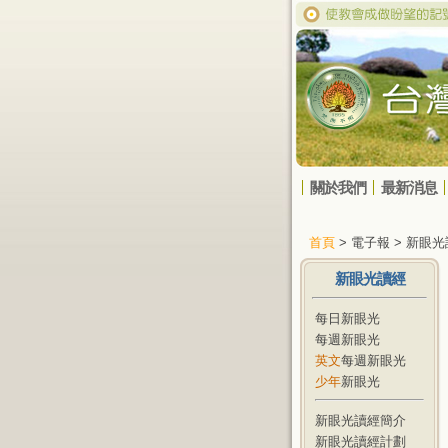
關於我們
最新消息
首頁
> 電子報 > 新眼
新眼光讀經
每日新眼光
每週新眼光
英文
每週新眼光
少年
新眼光
新眼光讀經簡介
新眼光讀經計劃