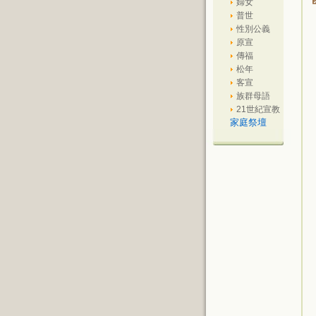
婦女
普世
性別公義
原宣
傳福
松年
客宣
族群母語
21世紀宣教
家庭祭壇