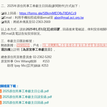
二、2025年原住民事工奉獻主日回函(參閱附件)方式如下：
◪線上回函：
https://forms.gle/SBkmjMEQ8uT8DACc9
◪Email：利用手機拍照或掃描email至
abor@mail.pct.org.tw
◪傳真：將紙本傳真至02-2363-2669
以上各方式，請於
2025年1月3日(五)前回覆
，回函後來電確認，俾利安排相關
用Email及電話告知安排狀況。
三、奉獻主日匯款帳號：
郵政劃撥：
50210984
，戶名：
財團法人台灣基督長老教會宣教基金會原住民
通訊欄
上註明【
為原宣事工奉獻主日
】。
總會原住民宣教委員會 02-2362-5282
原宣幹事 Omi Wilang牧師
#153
助理 Ipay Mic(苡拜)姊妹 #253
相關檔案下載：
2025原住民事工奉獻主日公函.pdf
2025原住民事工奉獻主日請安函.pdf
2025原住民事工奉獻主日回函.pdf