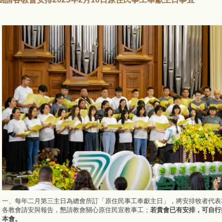
一、每年二月第三主日為總會所訂「原住民事工奉獻主日」，將安排牧者代表
各教會請安與報告，懇請教會關心原住民宣教事工；
若貴會已有安排，可自行
本會。