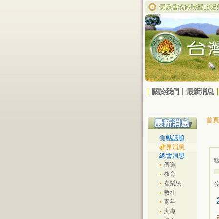
關於我們
最新消息
首頁
焦點話題
教界消息
總會消息
點
傳道
教育
喜樂泉
發
教社
青年
大專