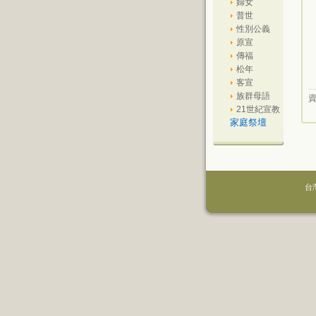
婦女
普世
性別公義
原宣
傳福
松年
客宣
族群母語
21世紀宣教
家庭祭壇
台