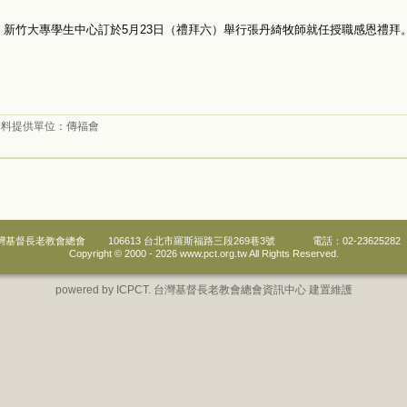
新竹大專學生中心訂於5月23日（禮拜六）舉行張丹綺牧師就任授職感恩禮拜
資料提供單位：
傳福會
灣基督長老教會總會
106613 台北市羅斯福路三段269巷3號
電話：02-23625282
Copyright © 2000 -
2026 www.pct.org.tw All Rights Reserved.
powered by ICPCT. 台灣基督長老教會總會資訊中心 建置維護