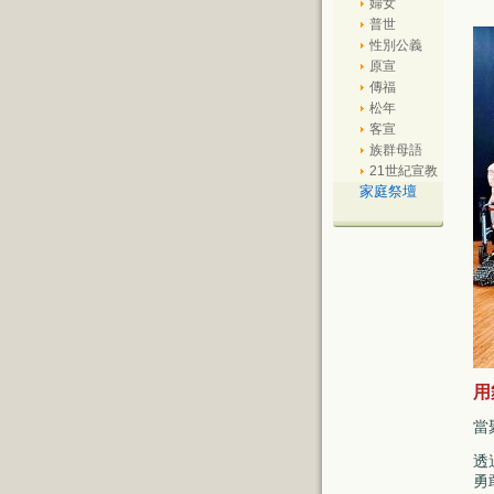
婦女
普世
性別公義
原宣
傳福
松年
客宣
族群母語
21世紀宣教
家庭祭壇
用
當
透
勇