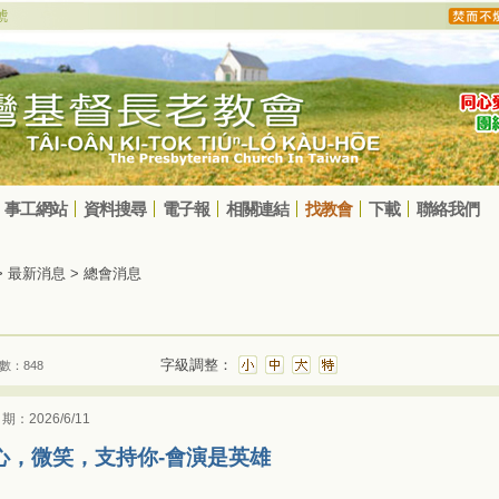
事工網站
資料搜尋
電子報
相關連結
找教會
下載
聯絡我們
> 最新消息 > 總會消息
字級調整：
數：848
：2026/6/11
心，微笑，支持你-會演是英雄