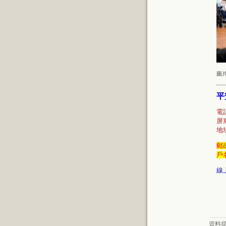
圖
平
電話
屏
地
郵
戶
線
資料