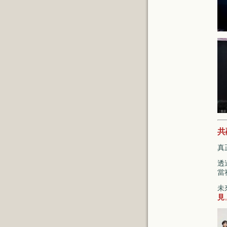
共
真
透
當
未
見