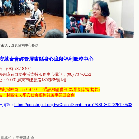
片來源：屏東障福中心提供
安基金會經管屏東縣身心障礙福利服務中心
:（08) 737-8402
東身障者自立生活支持服務中心電話：(08) 737-0161
址：90001屏東市建豐路180巷35號1樓
政劃撥帳號：5019-9011 (通訊欄請備註 為屏東障福 捐款)
名：財團法人平安社會福利慈善事業基金會
上捐款：
https://donate.pct.org.tw/OnlineDonate.aspx?SSID=D2025120503
提供單位：
平安基金會