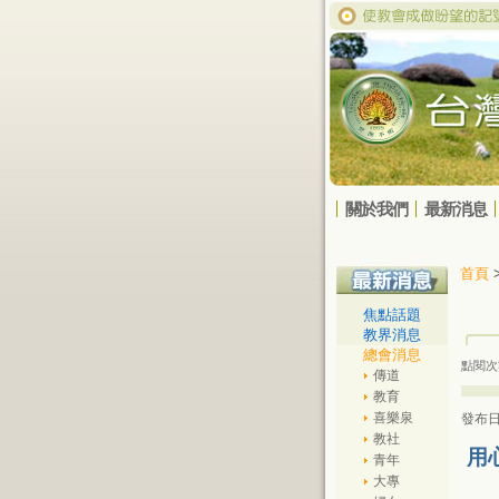
關於我們
最新消息
首頁
焦點話題
教界消息
總會消息
點閱次
傳道
教育
喜樂泉
發布日期
教社
用
青年
大專