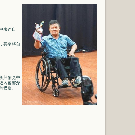
中表達自
，甚至將自
折與偏見中
段內容都深
的模樣。