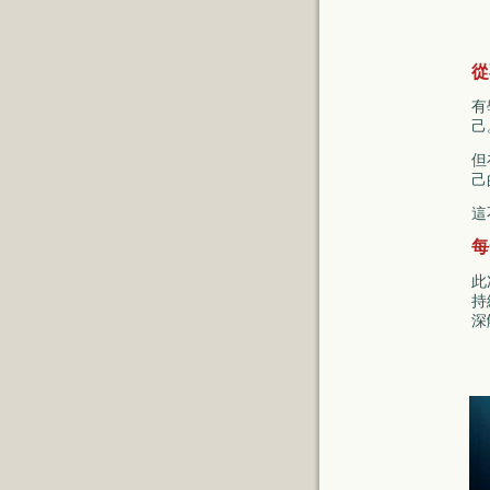
從
有
己
但
己
這
每
此
持
深