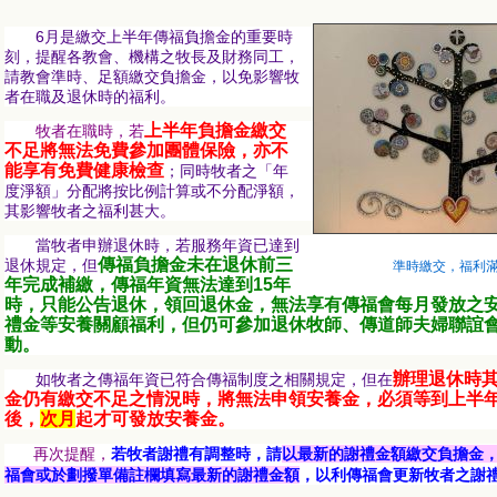
6月是繳交上半年傳福負擔金的重要時
刻，提醒各教會、機構之牧長及財務同工，
請
教會準時、足額繳交負擔金，以免影響牧
者在職及退休時的福利。
上半年負擔金繳交
牧者在職時，若
不足將無法免費參加團體保險，亦不
能享有免費健康檢查
；同時牧者之「年
度淨額」分配將按比例計算或不分配淨額，
其影響牧者之福利甚大。
當牧者申辦退休時，若服務年資已達到
傳福負擔金未在退休前三
退休規定，但
準時繳交，福利
年完成補繳，傳福年資無法達到15年
時，只能公告退休，領回退休金，無法享有傳福會每月發放之
禮金等安養關顧福利，但仍可參加退休牧師、傳道師夫婦聯誼
動。
辦理退休時
如牧者之傳福年資已符合傳福制度之相關規定，但在
金仍有繳交不足之情況時，將無法申領安養金，必須等到上半
後，
次月
起才可發放安養金。
再次提醒，
若牧者謝禮有調整時，請
以最新的謝禮金額繳交負擔金
福會或於劃撥單備註欄填寫最新的謝禮金額
，以利傳福會更新牧者之謝