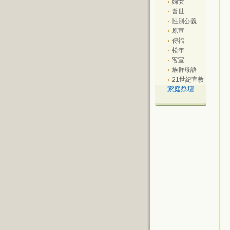
婦女
普世
性別公義
原宣
傳福
松年
客宣
族群母語
21世紀宣教
家庭祭壇