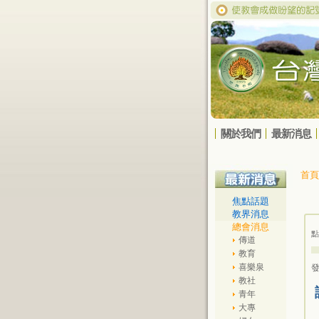
關於我們
最新消息
首頁
焦點話題
教界消息
總會消息
點
傳道
教育
喜樂泉
發
教社
青年
大專