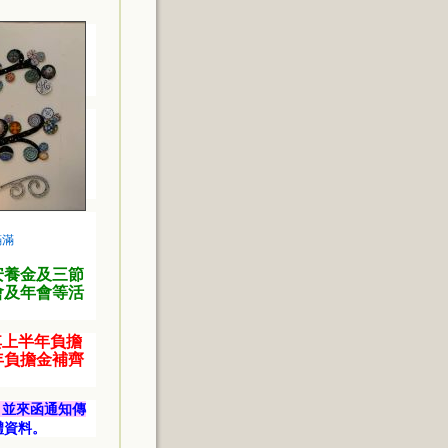
滿滿
安養金及三節
會及年會等活
其上半年負擔
年負擔金補齊
，並來函通知傳
禮資料。