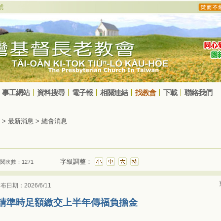
事工網站
資料搜尋
電子報
相關連結
找教會
下載
聯絡我們
> 最新消息 > 總會消息
字級調整：
閱次數：1271
布日期：2026/6/11
請準時足額繳交上半年傳福負擔金