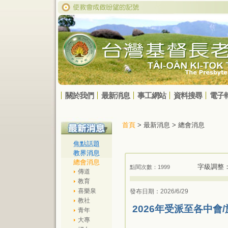
關於我們
最新消息
事工網站
資料搜尋
電子
首頁
> 最新消息 > 總會消息
焦點話題
教界消息
總會消息
字級調整
點閱次數：1999
傳道
教育
喜樂泉
發布日期：2026/6/29
教社
2026年受派至各中會
青年
大專