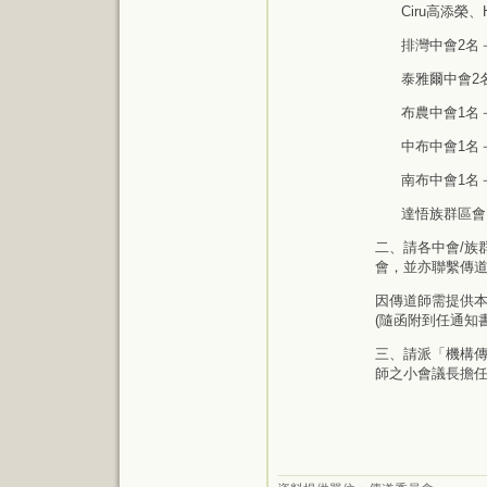
Ciru高添榮、H
排灣中會2名－Mu
泰雅爾中會2名－
布農中會1名－
中布中會1名－Tu
南布中會1名－B
達悟族群區會
二、請各中會/族
會，並亦聯繫傳
因傳道師需提供
(隨函附到任通知
三、請派「機構
師之小會議長擔