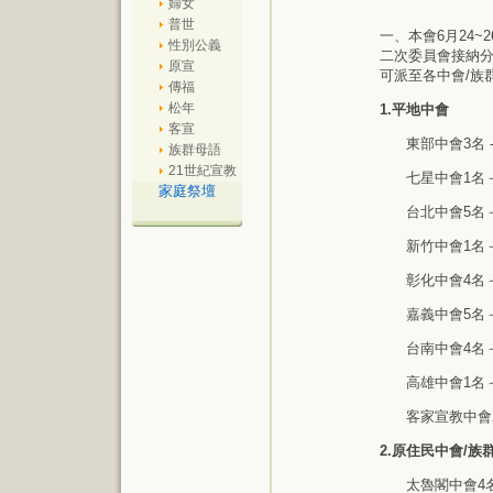
婦女
普世
一、本會6月24~
性別公義
二次委員會接納分
原宣
可派至各中會/族
傳福
松年
1.
平地中會
客宣
東部中會3名
族群母語
21世紀宣教
七星中會1名
家庭祭壇
台北中會5名
新竹中會1名
彰化中會4名
嘉義中會5名
台南中會4名
高雄中會1名
客家宣教中會
2.
原住民中會
/
族
太魯閣中會4名－