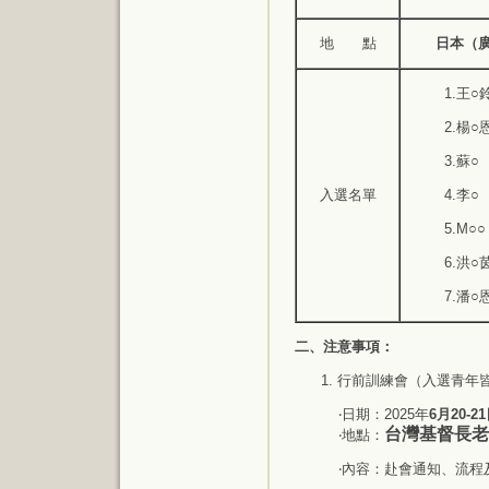
地 點
日本（
1.王
2.楊
3.蘇
入選名單
4.李
5.M
6.洪
7.潘
二、注意事項：
1. 行前訓練會（入選青
‧日期：2025年
6月20-
台灣基督長老
‧地點：
‧內容：赴會通知、流程及