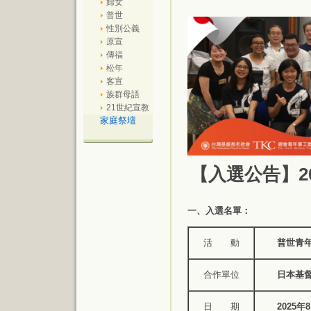
婦女
普世
性別公義
原宣
傳福
松年
客宣
族群母語
21世紀宣教
家庭祭壇
【入選公告】2
一、入選名單：
活 動
普世青年
合作單位
日本基督
日 期
2025年8