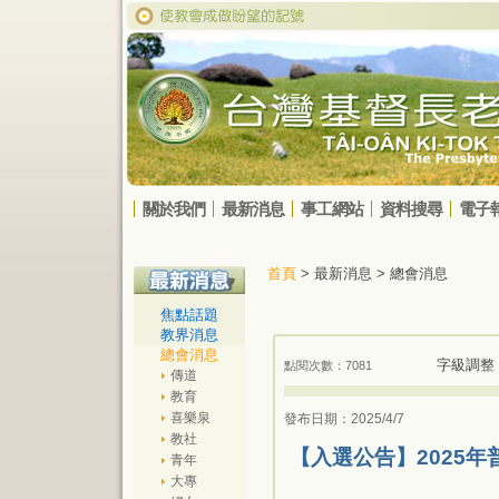
關於我們
最新消息
事工網站
資料搜尋
電子
首頁
> 最新消息 > 總會消息
焦點話題
教界消息
總會消息
字級調整
點閱次數：7081
傳道
教育
喜樂泉
發布日期：2025/4/7
教社
【入選公告】2025年
青年
大專