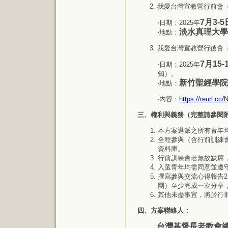
2. 我愛台灣宣教營行前
7月3
‧日期：2025年
淡水真理大學
‧地點：
3. 我愛台灣宣教營行後
7月15
‧日期：2025年
知）。
新竹聖經學院
‧地點：
‧內容：
https://reurl.cc
三、權利與義務（完整請參閱
本方案選派之所有青年
全程參與（含行前訓練
資料庫。
行前訓練會若無故缺席
入選青年均需同意並遵
撰寫參與交流心得報告2
團）至少完成一次分享
其他未盡事宜，將於行
四、方案聯絡人：
台灣基督長老教會