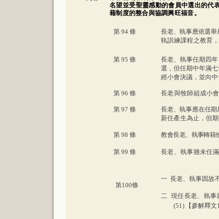
名望並受聖靈感動的會員中選出的代
藉制度的整合與協調興旺福音。
第
94
條
長老、執事應依選舉
執訓練課程之教育
第
95
條
長老、執事任期四年
選，但任期中年滿七
經小會決議，並向中
第
96
條
長老與牧師組成小
第
97
條
長老、執事應在任期
新任產生為止，但期
第
98
條
教會長老、執事轉籍
第
99
條
長老、執事雖未任
一
長老、執事因故
第
100
條
二
現任長老、執事
(51)
【參解釋文