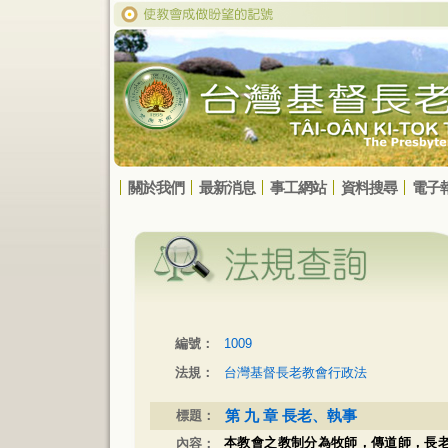
關於我們
最新消息
事工網站
資料搜尋
電子
編號：
1009
法規：
台灣基督長老教會行政法
第 九 章 長老、執事
標題：
本教會之教制分為牧師，傳道師，長
內容：