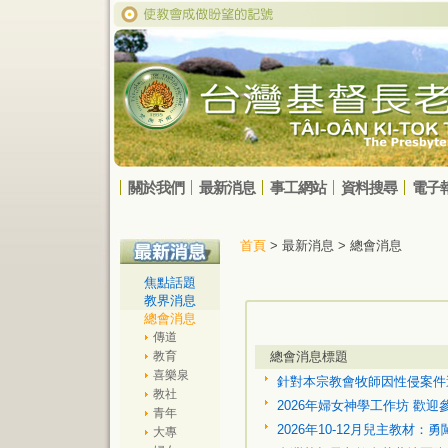
關於我們
最新消息
事工網站
資料搜尋
電子
首頁
> 最新消息 > 總會消息
焦點話題
教界消息
總會消息
傳道
教育
總會消息標題
喜樂泉
針對本宗教會牧師因性侵案件
教社
2026年婦女神學工作坊 歡迎參
青年
2026年10-12月兒主教材：
大專