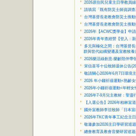
2026原住民兒童主日學教員
請填寫「既有防災士師資調查
台灣基督長老教會防災士推動
台灣基督長老教會防災士推動
2026年【ACWC獎學金】申請
2026年青年查經營【登入：新
多元與極化之間：台灣基督長老教
群與世代結構變遷及宣教牧養
2026樂活綠創意-樂齡陪伴帶
宋信喜等十位牧師退休公告(2026
敬請關心2026年6月7日環境
2026 年小錢祈禱運動<熟齡
2026年小錢祈禱運動<年輕
2026年7-9月兒主教材：聖靈
【入選公告】2026年柏林宣
國外宣教師李弦牧師「日本宣
2026年TKC青年事工紀念主
敬邀參加2026主日學研習巡
總會教育及教會音樂研習巡迴