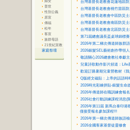
婦女
台灣基督長老教會花蓮地區防
普世
台灣基督長老教會桃竹苗區防
性別公義
台灣基督長老教會中區防災士
原宣
台灣基督長老教會南區防災士
傳福
松年
台灣基督長老教會北區防災士
客宣
第71屆總會議長盃桌球錦標
族群母語
2026年第二梯次傳道師族群
21世紀宣教
家庭祭壇
2026銀髮SEL藝術創作帶領
敬請關心2026總會教社奉獻
兒童詩歌動作影片頻道：Life喜
歡迎訂購暑期兒童營教材《我
Q版經文磁貼：上帝的話語時
2026時光彩繪拼貼-銀髮生命
2026年傳道師在職訓練會報
2026社會行動訓練課程消息(開
2026年第11屆 新馬台泰印
僅接受報名參加課程!!!
2026年第一梯次傳道師族語
2026全國客家基督徒靈修會