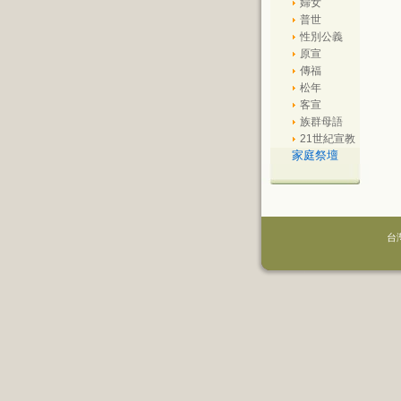
婦女
普世
性別公義
原宣
傳福
松年
客宣
族群母語
21世紀宣教
家庭祭壇
台