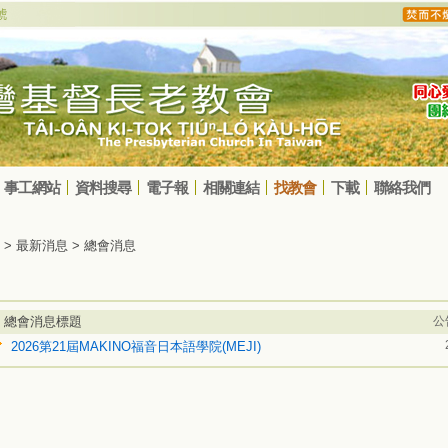
事工網站
資料搜尋
電子報
相關連結
找教會
下載
聯絡我們
> 最新消息 > 總會消息
總會消息標題
公
2026第21屆MAKINO福音日本語學院(MEJI)