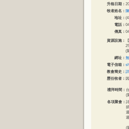
升格日期：
2
牧者姓名：
陳
地址：
(
電話：
0
傳真：
0
資源設施：
【
2
(
網址：
電子信箱：
s
教會簡史：
歷任牧者：
禮拜時間：
台
(
各項聚會：
詩
插
週
週
(