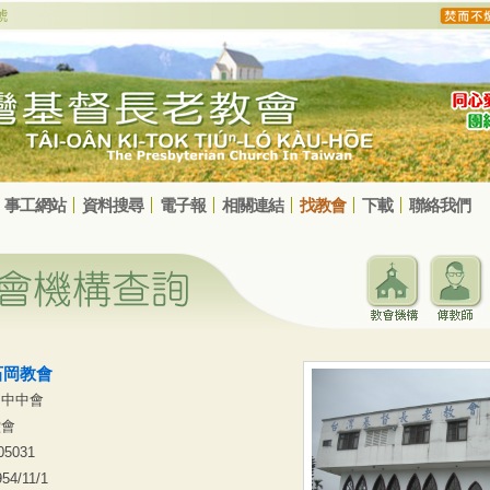
事工網站
資料搜尋
電子報
相關連結
找教會
下載
聯絡我們
石岡教會
台中中會
堂會
05031
954/11/1