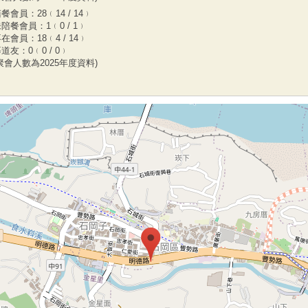
餐會員：28﹙14 / 14﹚
陪餐會員：1﹙0 / 1﹚
在會員：18﹙4 / 14﹚
道友：0﹙0 / 0﹚
聚會人數為2025年度資料)