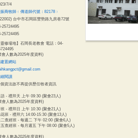
023/7/4
振商牧師﹙傳道師代號：82178﹚
422002) 台中市石岡區豐勢路九房巷72號
4-25724495
4-25724495
靈修場地】石岡長老教會 電話：04-
5724495
聚會人數為2025年度資料)
無建置網站
hihkangpct@gmail.com
詳細閱讀
因個資法故不再提供歷任牧者資訊
語 - 禮拜天 上午 09:30 (聚會23人)
聚會人數為2025年度資料)
班 - 禮拜日 上午 10:30 (聚會21人)
花班 - 禮拜六 14:00-15:30 (聚會13人)
二查經班 - 每週二 下午 02:00 (聚會6人)
五查經班 - 每月週五 下午 08:00 (聚會5人)
聚會人數為2025年度資料)