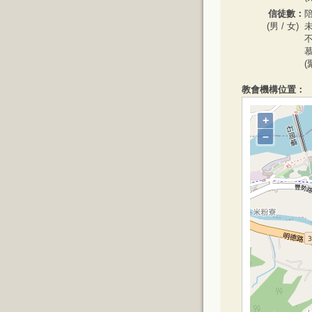
信徒數：
陪
(男 / 女)
未
不
慕
(
教會機構位置：