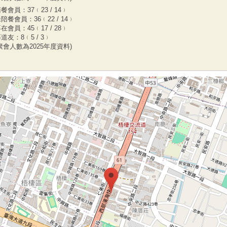
餐會員：37﹙23 / 14﹚
陪餐會員：36﹙22 / 14﹚
在會員：45﹙17 / 28﹚
道友：8﹙5 / 3﹚
聚會人數為2025年度資料)