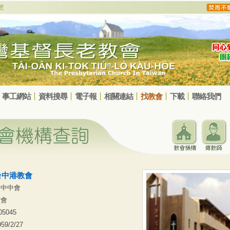
事工網站
資料搜尋
電子報
相關連結
找教會
下載
聯絡我們
台中港教會
台中中會
堂會
05045
959/2/27