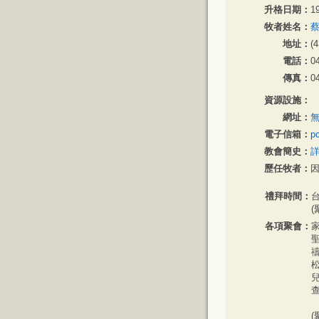
升格日期：
1
牧者姓名：
蔡
地址：
(
電話：
0
傳真：
0
資源設施：
網址：
電子信箱：
p
教會簡史：
歷任牧者：
禮拜時間：
台
(
各項聚會：
家
聖
禱
松
兒
查
(