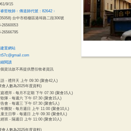
961/9/15
睿哲牧師﹙傳道師代號：82642﹚
435058) 台中市梧棲區港埠路二段306號
4-26560053
4-26566795
無建置網站
ct57c@gmail.com
詳細閱讀
因個資法故不再提供歷任牧者資訊
語 - 禮拜天 上午 09:30 (聚會42人)
聚會人數為2025年度資料)
庭禮拜 - 每月不定期 下午 07:30 (聚會15人)
歌隊 - 每週六 下午 07:30 (聚會15人)
告會 - 每週三 下午 07:30 (聚會5人)
年團契 - 每月週日 上午 11:00 (聚會10人)
童主日學 - 每週日 上午 09:30 (聚會8人)
經班 - 隔週日 上午 11:00 (聚會10人)
聚會人數為2025年度資料)