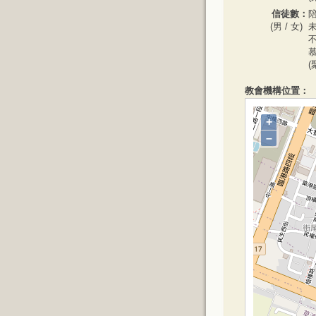
信徒數：
陪
(男 / 女)
未
不
慕
(
教會機構位置：