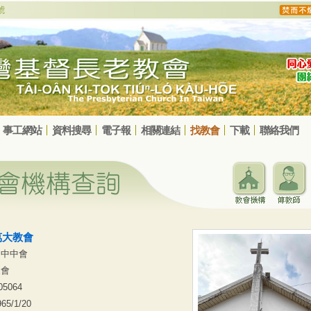
事工網站
資料搜尋
電子報
相關連結
找教會
下載
聯絡我們
萬大教會
台中中會
支會
05064
965/1/20