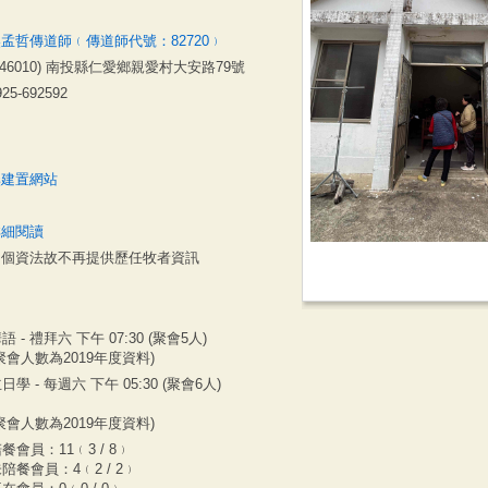
孟哲傳道師﹙傳道師代號：82720﹚
546010) 南投縣仁愛鄉親愛村大安路79號
925-692592
無建置網站
詳細閱讀
因個資法故不再提供歷任牧者資訊
語 - 禮拜六 下午 07:30 (聚會5人)
聚會人數為2019年度資料)
日學 - 每週六 下午 05:30 (聚會6人)
聚會人數為2019年度資料)
餐會員：11﹙3 / 8﹚
陪餐會員：4﹙2 / 2﹚