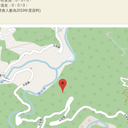
在會員：0﹙0 / 0﹚
道友：0﹙0 / 0﹚
聚會人數為2019年度資料)