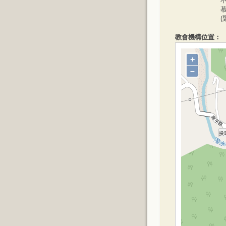
不
慕
(
教會機構位置：