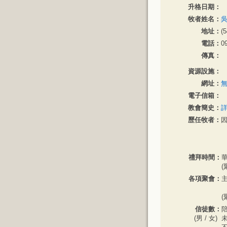
升格日期：
牧者姓名：
吳
地址：
(
電話：
0
傳真：
資源設施：
網址：
電子信箱：
教會簡史：
歷任牧者：
禮拜時間：
華
(
各項聚會：
主
(
信徒數：
陪
(男 / 女)
未