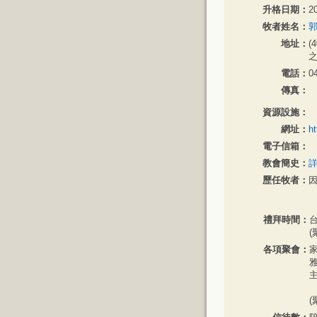
升格日期：
2
牧者姓名：
郭
地址：
(
之
電話：
0
傳真：
資源設施：
網址：
h
電子信箱：
教會簡史：
歷任牧者：
禮拜時間：
台
(
各項聚會：
家
雅
主
(