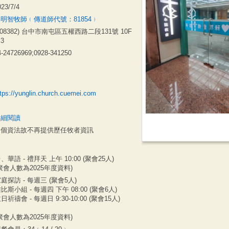
023/7/4
明智牧師﹙傳道師代號：81854﹚
408382) 台中市南屯區五權西路二段131號 10F
3
4-24726969;0928-341250
ttps://yunglin.church.cuemei.com
詳細閱讀
因個資法故不再提供歷任牧者資訊
、華語 - 禮拜天 上午 10:00 (聚會25人)
聚會人數為2025年度資料)
庭探訪 - 每週三 (聚會5人)
比斯小組 - 每週四 下午 08:00 (聚會6人)
日祈禱會 - 每週日 9:30-10:00 (聚會15人)
聚會人數為2025年度資料)