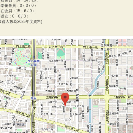
餐會員：34﹙14 / 20﹚
陪餐會員：0﹙0 / 0﹚
在會員：15﹙6 / 9﹚
道友：0﹙0 / 0﹚
聚會人數為2025年度資料)