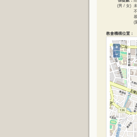
信徒數：
陪
(男 / 女)
未
不
慕
(
教會機構位置：