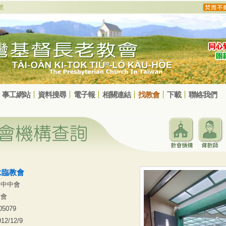
事工網站
資料搜尋
電子報
相關連結
找教會
下載
聯絡我們
永臨教會
台中中會
堂會
05079
012/12/9