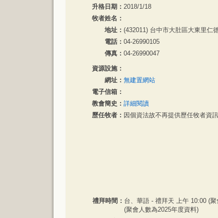
升格日期：
2018/1/18
牧者姓名：
地址：
(432011) 台中市大肚區大東里仁
電話：
04-26990105
傳真：
04-26990047
資源設施：
網址：
無建置網站
電子信箱：
教會簡史：
詳細閱讀
歷任牧者：
因個資法故不再提供歷任牧者資
禮拜時間：
台、華語 - 禮拜天 上午 10:00 (聚
(聚會人數為2025年度資料)