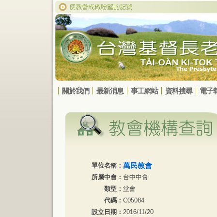
關於我們
最新消息
事工網站
資料搜尋
電子
萬民教會
單位名稱：
所屬中會：
台中中會
類型：
堂會
代碼：
C05084
設立日期：
2016/11/20