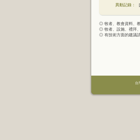
異動記錄：
◎ 牧者、教會資料、
◎ 牧者、設施、禮拜
◎ 有技術方面的建議
台