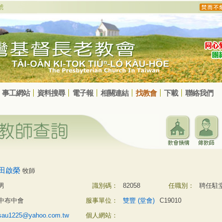
事工網站
資料搜尋
電子報
相關連結
找教會
下載
聯絡我們
田啟榮
牧師
男
識別碼：
82058
任職別：
聘任駐
中布中會
服事單位：
雙豐 (堂會)
C19010
sau1225@yahoo.com.tw
個人網站：