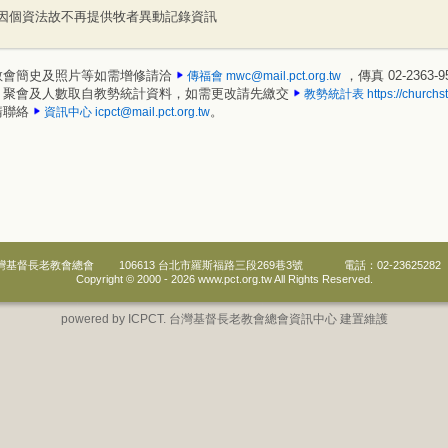
因個資法故不再提供牧者異動記錄資訊
教會簡史及照片等如需增修請洽
，傳真 02-2363-9
傳福會
mwc@mail.pct.org.tw
、聚會及人數取自教勢統計資料，如需更改請先繳交
教勢統計表
https://churchst
請聯絡
。
資訊中心
icpct@mail.pct.org.tw
灣基督長老教會總會
106613 台北市羅斯福路三段269巷3號
電話：02-23625282
Copyright © 2000 -
2026 www.pct.org.tw All Rights Reserved.
powered by ICPCT. 台灣基督長老教會總會資訊中心 建置維護