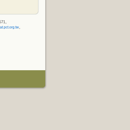
571。
。
at.pct.org.tw